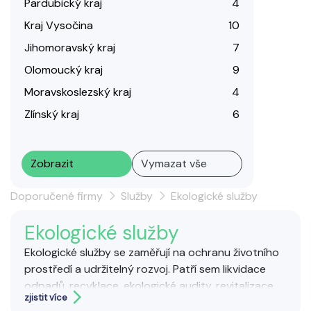
Pardubický kraj
4
Kraj Vysočina
10
Jihomoravský kraj
7
Olomoucký kraj
9
Moravskoslezský kraj
4
Zlínský kraj
6
Zobrazit
Vymazat vše
Doporučené firmy
Služby
Ekologické služby
Ekologické služby
Ekologické služby se zaměřují na ochranu životního
prostředí a udržitelný rozvoj. Patří sem likvidace
odpadů, recyklace, ekologické audity, revitalizace
zjistit více
krajiny nebo poradenství v oblasti ekologické