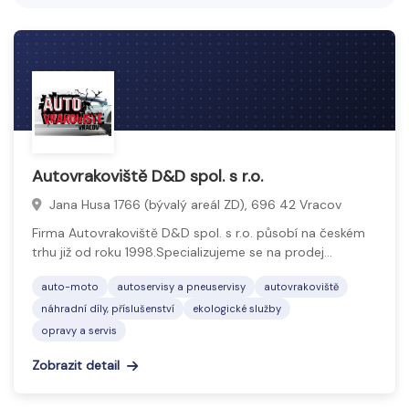
legislativy. Cílem je snižovat dopady lidské činnosti
na přírodu a podporovat odpovědné hospodaření
se zdroji.
Autovrakoviště D&D spol. s r.o.
Jana Husa 1766 (bývalý areál ZD), 696 42 Vracov
Firma Autovrakoviště D&D spol. s r.o. působí na českém
trhu již od roku 1998.Specializujeme se na prodej…
auto-moto
autoservisy a pneuservisy
autovrakoviště
náhradní díly, příslušenství
ekologické služby
opravy a servis
Zobrazit detail