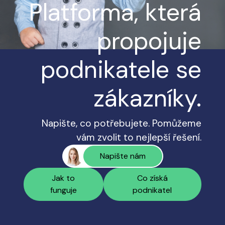
Platforma, která
propojuje
podnikatele se
zákazníky.
Napište, co potřebujete. Pomůžeme
vám zvolit to nejlepší řešení.
Napište nám
Jak to
Co získá
funguje
podnikatel