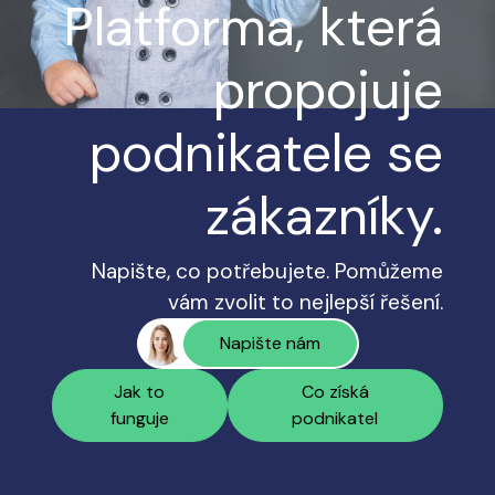
Platforma, která
propojuje
podnikatele se
zákazníky.
Napište, co potřebujete. Pomůžeme
vám zvolit to nejlepší řešení.
Napište nám
Jak to
Co získá
funguje
podnikatel