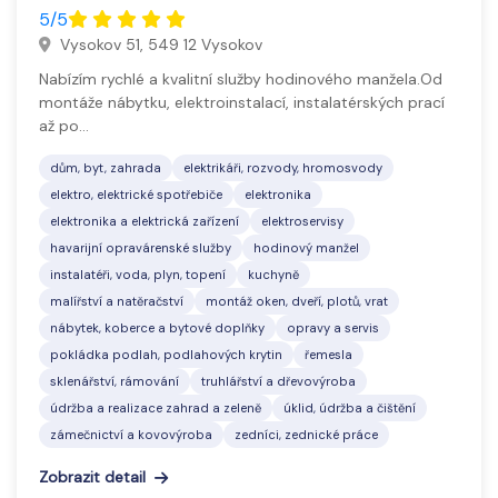
5/5
Vysokov 51, 549 12 Vysokov
Nabízím rychlé a kvalitní služby hodinového manžela.Od
montáže nábytku, elektroinstalací, instalatérských prací
až po…
dům, byt, zahrada
elektrikáři, rozvody, hromosvody
elektro, elektrické spotřebiče
elektronika
elektronika a elektrická zařízení
elektroservisy
havarijní opravárenské služby
hodinový manžel
instalatéři, voda, plyn, topení
kuchyně
malířství a natěračství
montáž oken, dveří, plotů, vrat
nábytek, koberce a bytové doplňky
opravy a servis
pokládka podlah, podlahových krytin
řemesla
sklenářství, rámování
truhlářství a dřevovýroba
údržba a realizace zahrad a zeleně
úklid, údržba a čištění
zámečnictví a kovovýroba
zedníci, zednické práce
Zobrazit detail