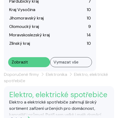
Pardubický kraj
7
Kraj Vysočina
10
Jihomoravský kraj
10
Olomoucký kraj
9
Moravskoslezský kraj
14
Zlínský kraj
10
Zobrazit
Vymazat vše
Doporučené firmy
Elektronika
Elektro, elektrické
spotřebiče
Elektro, elektrické spotřebiče
Elektro a elektrické spotřebiče zahrnují široký
sortiment zařízení určených pro domácnost,
kancelář i průmysl. Patří sem velké i malé domácí