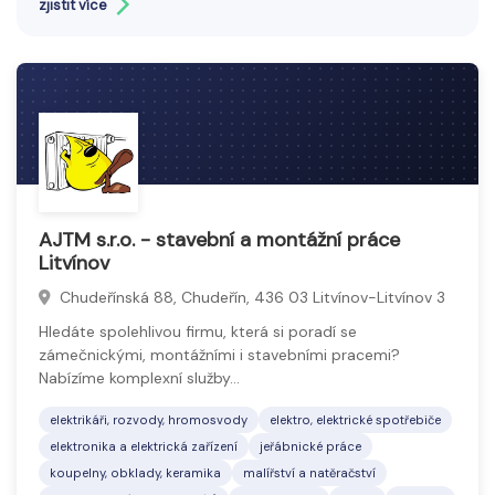
zjistit více
spotřebiče, spotřební elektronika, osvětlení,
vytápění či klimatizace.
Spotřebiče se stávají nedílnou součástí
každodenních činností a slouží ke zvýšení komfortu
a efektivity.
Důraz je kladen na úspornost, chytré funkce a
dlouhodobou spolehlivost.
AJTM s.r.o. - stavební a montážní práce
Litvínov
Chudeřínská 88, Chudeřín, 436 03 Litvínov-Litvínov 3
Hledáte spolehlivou firmu, která si poradí se
zámečnickými, montážními i stavebními pracemi?
Nabízíme komplexní služby…
elektrikáři, rozvody, hromosvody
elektro, elektrické spotřebiče
elektronika a elektrická zařízení
jeřábnické práce
koupelny, obklady, keramika
malířství a natěračství