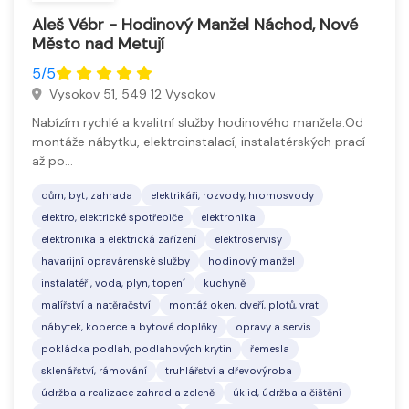
Aleš Vébr - Hodinový Manžel Náchod, Nové
Město nad Metují
5/5
Vysokov 51, 549 12 Vysokov
Nabízím rychlé a kvalitní služby hodinového manžela.Od
montáže nábytku, elektroinstalací, instalatérských prací
až po…
dům, byt, zahrada
elektrikáři, rozvody, hromosvody
elektro, elektrické spotřebiče
elektronika
elektronika a elektrická zařízení
elektroservisy
havarijní opravárenské služby
hodinový manžel
instalatéři, voda, plyn, topení
kuchyně
malířství a natěračství
montáž oken, dveří, plotů, vrat
nábytek, koberce a bytové doplňky
opravy a servis
pokládka podlah, podlahových krytin
řemesla
sklenářství, rámování
truhlářství a dřevovýroba
údržba a realizace zahrad a zeleně
úklid, údržba a čištění