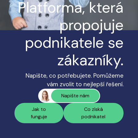
Platforma, která
propojuje
podnikatele se
zákazníky.
Napište, co potřebujete. Pomůžeme
vám zvolit to nejlepší řešení.
Napište nám
Jak to
Co získá
funguje
podnikatel