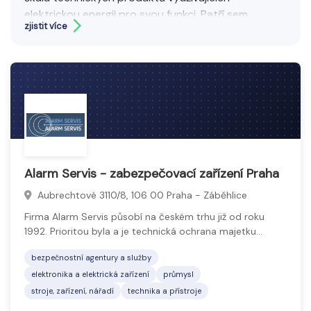
elektrickou energii pro svou funkci. Patří sem
zjistit více
komponenty, přístroje a systémy pro domácí,
komerční i průmyslové použití - od měřicí a řídicí
techniky přes zabezpečovací systémy až po
specializovaná zařízení.
Cílem je usnadnit provoz, zvýšit bezpečnost a
zefektivnit každodenní i technické činnosti.
Alarm Servis - zabezpečovací zařízení Praha
Aubrechtové 3110/8, 106 00 Praha - Záběhlice
Firma Alarm Servis působí na českém trhu již od roku
1992. Prioritou byla a je technická ochrana majetku…
bezpečnostní agentury a služby
elektronika a elektrická zařízení
průmysl
stroje, zařízení, nářadí
technika a přístroje