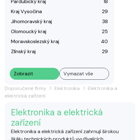
Pardubický kraj
18
Kraj Vysočina
29
Jihomoravský kraj
38
Olomoucký kraj
25
Moravskoslezský kraj
40
Zlínský kraj
29
Zobrazit
Vymazat vše
Doporučené firmy
Elektronika
Elektronika a
elektrická zařízení
Elektronika a elektrická
zařízení
Elektronika a elektrická zařízení zahrnují širokou
škálu technických produktů využívajících