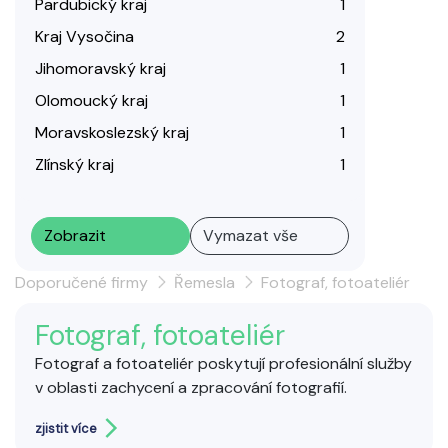
Pardubický kraj
1
Kraj Vysočina
2
Jihomoravský kraj
1
Olomoucký kraj
1
Moravskoslezský kraj
1
Zlínský kraj
1
Zobrazit
Vymazat vše
Doporučené firmy
Řemesla
Fotograf, fotoateliér
Fotograf, fotoateliér
Fotograf a fotoateliér poskytují profesionální služby
v oblasti zachycení a zpracování fotografií.
Fotografové se specializují na portréty, svatby,
zjistit více