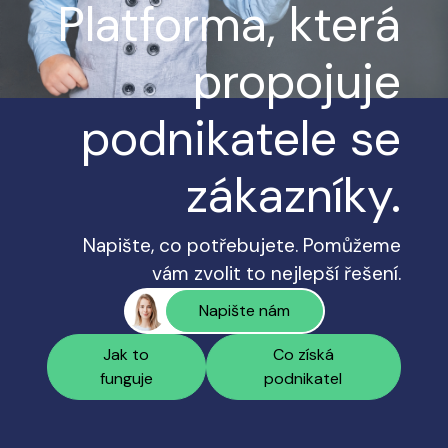
Platforma, která
propojuje
podnikatele se
zákazníky.
Napište, co potřebujete. Pomůžeme
vám zvolit to nejlepší řešení.
Napište nám
Jak to
Co získá
funguje
podnikatel