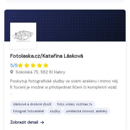
produktovou fotografii či umělecké projekty,
zatímco fotoateliéry nabízejí profesionální zázemí s
osvětlením a technikou pro kvalitní fotografování.
Cílem je zachytit jedinečné okamžiky a vytvořit
esteticky hodnotné snímky.
Fotolaska.cz/Kateřina Lásková
5/5
Sokolská 75, 582 81 Habry
Poskytuji fotografické služby ve svém ateliéru i mimo něj.
K focení je možné si přiobjednat líčení či kompletní vizáž
…
dárkové a drobné zboží
foto, video, rozhlas, tv
fotograf, fotoateliér
služby
umělecká činnost, ateliéry
Zobrazit detail