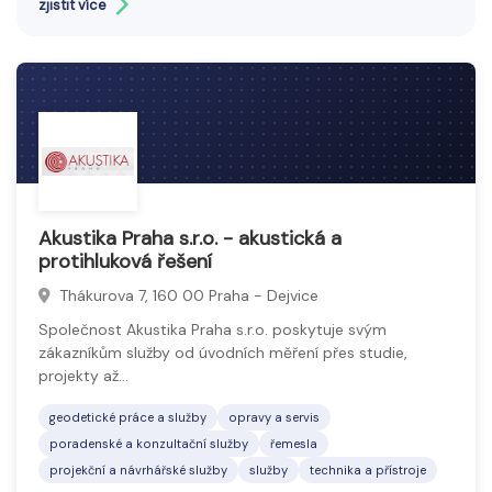
zjistit více
a přesných metod.
Geodeti zajišťují podklady pro stavební projekty,
vytyčují hranice pozemků a zpracovávají digitální
mapy.
Cílem je poskytnout přesná data pro efektivní
plánování a realizaci stavebních či inženýrských
prací.
Akustika Praha s.r.o. - akustická a
protihluková řešení
Thákurova 7, 160 00 Praha - Dejvice
Společnost Akustika Praha s.r.o. poskytuje svým
zákazníkům služby od úvodních měření přes studie,
projekty až…
geodetické práce a služby
opravy a servis
poradenské a konzultační služby
řemesla
projekční a návrhářské služby
služby
technika a přístroje