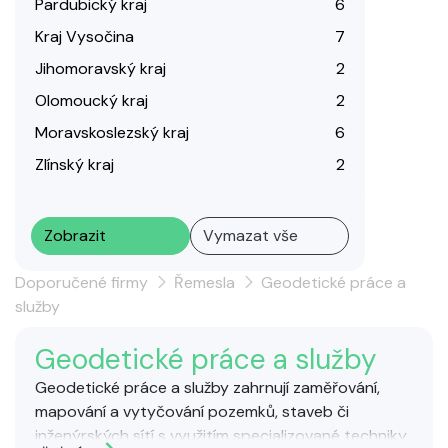
Pardubický kraj
6
Kraj Vysočina
7
Jihomoravský kraj
2
Olomoucký kraj
2
Moravskoslezský kraj
6
Zlínský kraj
2
Zobrazit
Vymazat vše
Doporučené firmy
Řemesla
Geodetické práce a
služby
Geodetické práce a služby
Geodetické práce a služby zahrnují zaměřování,
mapování a vytyčování pozemků, staveb či
inženýrských sítí s využitím specializované techniky