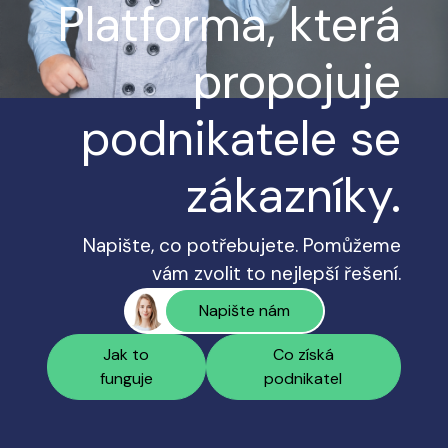
Platforma, která
propojuje
podnikatele se
zákazníky.
Napište, co potřebujete. Pomůžeme
vám zvolit to nejlepší řešení.
Napište nám
Jak to
Co získá
funguje
podnikatel