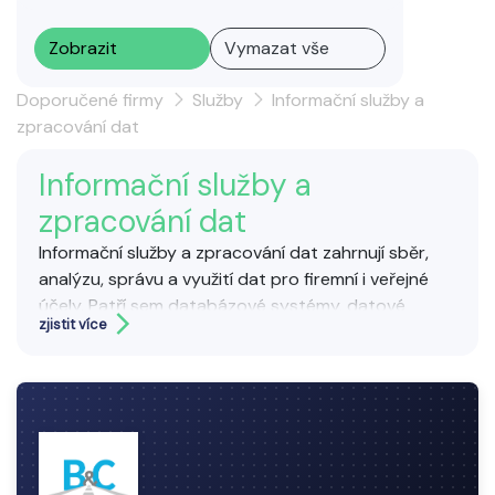
Zobrazit
Vymazat vše
Doporučené firmy
Služby
Informační služby a
zpracování dat
Informační služby a
zpracování dat
Informační služby a zpracování dat zahrnují sběr,
analýzu, správu a využití dat pro firemní i veřejné
účely. Patří sem databázové systémy, datové
zjistit více
sklady, IT podpora, statistické zpracování či správa
informačních toků. Cílem je zpřístupnění přesných
informací, efektivní rozhodování a optimalizace
provozních procesů.