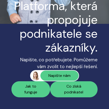
Platforma, která
propojuje
podnikatele se
zákazníky.
Napište, co potřebujete. Pomůžeme
vám zvolit to nejlepší řešení.
Napište nám
Jak to
Co získá
funguje
podnikatel