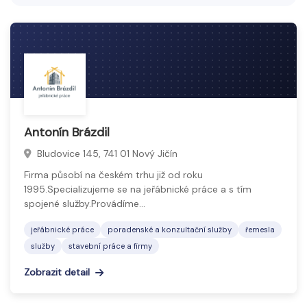
materiálů na stavbách i v průmyslu.
Cílem je zajistit bezpečné, přesné a efektivní
provedení zdvihacích operací podle platných
bezpečnostních předpisů.
Antonín Brázdil
Bludovice 145, 741 01 Nový Jičín
Firma působí na českém trhu již od roku
1995.Specializujeme se na jeřábnické práce a s tím
spojené služby.Provádíme…
jeřábnické práce
poradenské a konzultační služby
řemesla
služby
stavební práce a firmy
Zobrazit detail