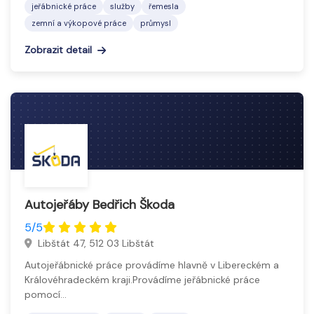
jeřábnické práce
služby
řemesla
zemní a výkopové práce
průmysl
Zobrazit detail
Autojeřáby Bedřich Škoda
5/5
Libštát 47, 512 03 Libštát
Autojeřábnické práce provádíme hlavně v Libereckém a
Královéhradeckém kraji.Provádíme jeřábnické práce
pomocí…