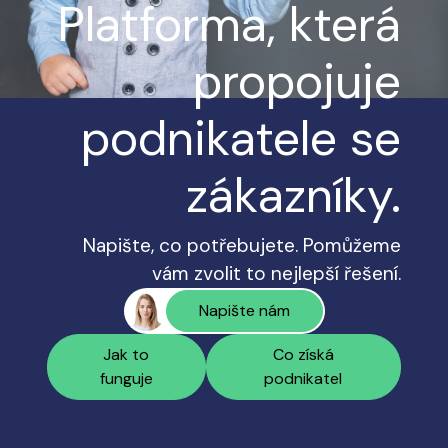
Platforma, která
propojuje
podnikatele se
zákazníky.
Napište, co potřebujete. Pomůžeme
vám zvolit to nejlepší řešení.
Napište nám
Jak to
Co získá
funguje
podnikatel