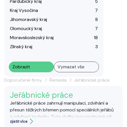
Pardubický kraj
5
Kraj Vysočina
7
Jihomoravský kraj
8
Olomoucký kraj
7
Moravskoslezský kraj
18
Zlínský kraj
3
Zobrazit
Vymazat vše
Doporučené firmy
Řemesla
Jeřábnické práce
Jeřábnické práce
Jeřábnické práce zahrnují manipulaci, zdvihání a
přesun těžkých břemen pomocí speciálních jeřábů
a zdvihací techniky. Tyto služby jsou nezbytné při
zjistit více
výstavbě, montážích, demolicích či přepravě