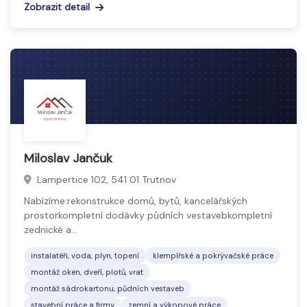
Zobrazit detail
Miloslav Jančuk
Lampertice 102, 541 01 Trutnov
Nabízíme:rekonstrukce domů, bytů, kancelářských
prostorkompletní dodávky půdních vestavebkompletní
zednické a…
instalatéři, voda, plyn, topení
klempířské a pokrývačské práce
montáž oken, dveří, plotů, vrat
montáž sádrokartonu, půdních vestaveb
stavební práce a firmy
zemní a výkopové práce