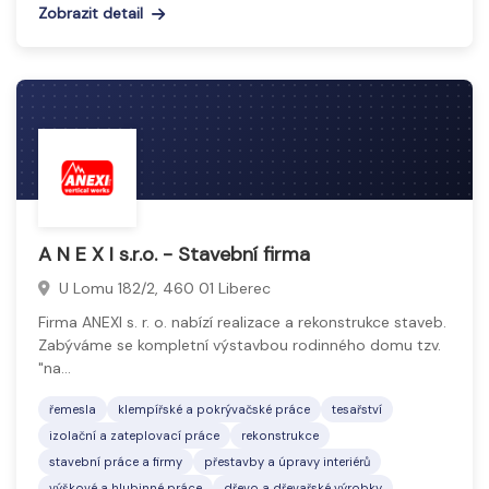
Zobrazit detail
A N E X I s.r.o. - Stavební firma
U Lomu 182/2, 460 01 Liberec
Firma ANEXI s. r. o. nabízí realizace a rekonstrukce staveb.
Zabýváme se kompletní výstavbou rodinného domu tzv.
"na…
řemesla
klempířské a pokrývačské práce
tesařství
izolační a zateplovací práce
rekonstrukce
stavební práce a firmy
přestavby a úpravy interiérů
výškové a hlubinné práce
dřevo a dřevařské výrobky