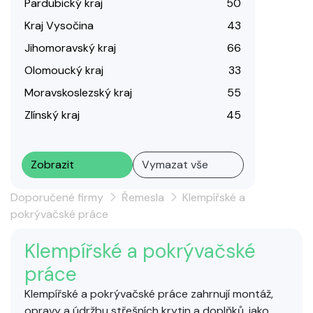
Pardubický kraj
50
Kraj Vysočina
43
Jihomoravský kraj
66
Olomoucký kraj
33
Moravskoslezský kraj
55
Zlínský kraj
45
Zobrazit
Vymazat vše
Doporučené firmy
Řemesla
Klempířské a
pokrývačské práce
Klempířské a pokrývačské
práce
Klempířské a pokrývačské práce zahrnují montáž,
opravy a údržbu střešních krytin a doplňků, jako