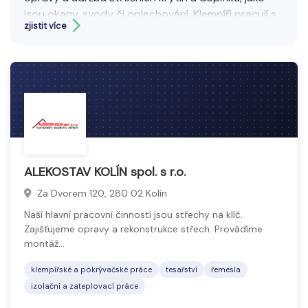
jsou okapy, svody či oplechování.
Klempíři pracují s
zjistit více
kovovými materiály, zatímco pokrývači se
specializují na pokládku tašek, plechů či šindelů.
Cílem je zajistit odolnou a estetickou střechu, která
chrání budovu před vlivy počasí.
ALEKOSTAV KOLÍN spol. s r.o.
Za Dvorem 120, 280 02 Kolín
Naší hlavní pracovní činností jsou střechy na klíč.
Zajišťujeme opravy a rekonstrukce střech. Provádíme
montáž…
klempířské a pokrývačské práce
tesařství
řemesla
izolační a zateplovací práce