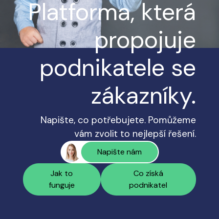
Platforma, která
propojuje
podnikatele se
zákazníky.
Napište, co potřebujete. Pomůžeme
vám zvolit to nejlepší řešení.
Napište nám
Jak to
Co získá
funguje
podnikatel