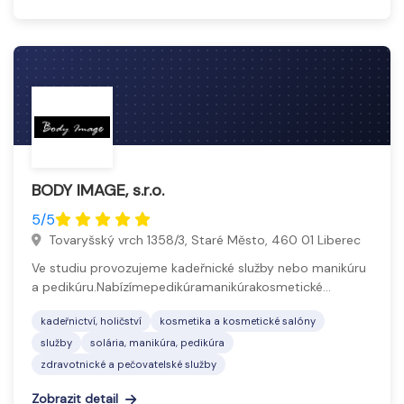
BODY IMAGE, s.r.o.
5/5
Tovaryšský vrch 1358/3, Staré Město, 460 01 Liberec
Ve studiu provozujeme kadeřnické služby nebo manikúru
a pedikúru.Nabízímepedikúramanikúrakosmetické…
kadeřnictví, holičství
kosmetika a kosmetické salóny
služby
solária, manikúra, pedikúra
zdravotnické a pečovatelské služby
Zobrazit detail