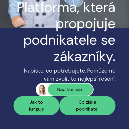
Platforma, která
propojuje
podnikatele se
zákazníky.
Napište, co potřebujete. Pomůžeme
vám zvolit to nejlepší řešení.
Napište nám
Jak to
Co získá
funguje
podnikatel