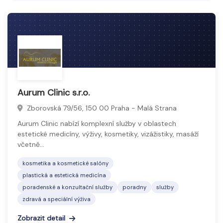
Kosmetické salóny pak nabízejí profesionální služby
jako ošetření pleti, líčení, depilaci, masáže nebo péči
o řasy a obočí. Cílem je podpořit zdraví, krásu a
celkovou pohodu klienta.
Aurum Clinic s.r.o.
Zborovská 79/56, 150 00 Praha - Malá Strana
Aurum Clinic nabízí komplexní služby v oblastech
estetické medicíny, výživy, kosmetiky, vizážistiky, masáží
včetně…
kosmetika a kosmetické salóny
plastická a estetická medicína
poradenské a konzultační služby
poradny
služby
zdravá a speciální výživa
Zobrazit detail