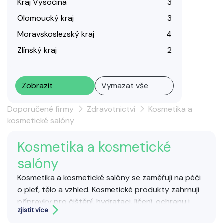
Kraj Vysočina
3
Olomoucký kraj
3
Moravskoslezský kraj
4
Zlínský kraj
2
Zobrazit
Vymazat vše
Doporučené firmy
Zdravotnictví
Kosmetika a
kosmetické salóny
Kosmetika a kosmetické
salóny
Kosmetika a kosmetické salóny se zaměřují na péči
o pleť, tělo a vzhled. Kosmetické produkty zahrnují
přípravky pro čištění, hydrataci, líčení, ochranu i
zjistit více
regeneraci pokožky.