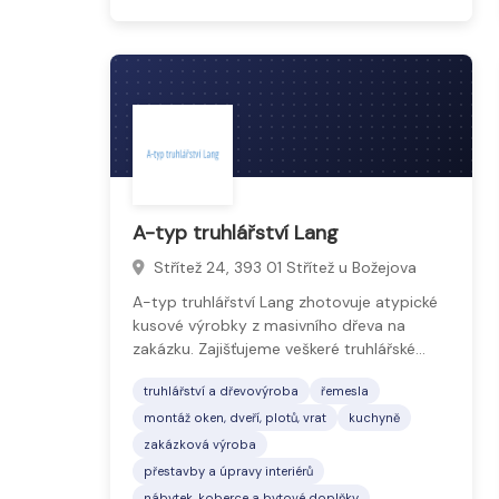
A-typ truhlářství Lang
Střítež 24, 393 01 Střítež u Božejova
A-typ truhlářství Lang zhotovuje atypické
kusové výrobky z masivního dřeva na
zakázku. Zajišťujeme veškeré truhlářské…
truhlářství a dřevovýroba
řemesla
montáž oken, dveří, plotů, vrat
kuchyně
zakázková výroba
přestavby a úpravy interiérů
nábytek, koberce a bytové doplňky