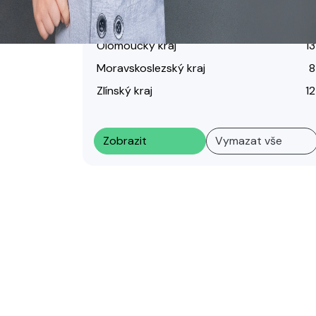
Kraj Vysočina
25
Jihomoravský kraj
16
Olomoucký kraj
13
Moravskoslezský kraj
8
Zlínský kraj
12
Zobrazit
Vymazat vše