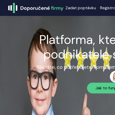
Zadat poptávku
Registr
Platforma, kt
podnikatele 
Napište, co potřebujete. Pomůžeme
Jak to fun