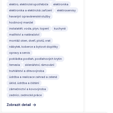
elektro, elektrické spotřebiče
elektronika
elektronika a elektrická zařízení
elektroservisy
havarijní opravárenské služby
hodinový manžel
instalatéři, voda, plyn, topení
kuchyně
malířství a natěračství
montáž oken, dveří, plotů, vrat
nábytek, koberce a bytové doplňky
opravy a servis
pokládka podlah, podlahových krytin
řemesla
sklenářství, rámování
truhlářství a dřevovýroba
údržba a realizace zahrad a zeleně
úklid, údržba a čištění
zámečnictví a kovovýroba
zedníci, zednické práce
Zobrazit detail