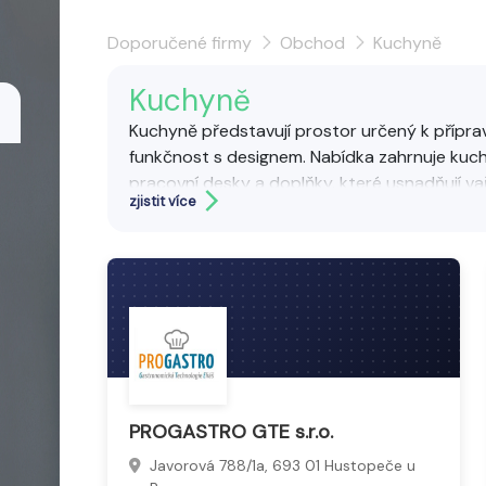
Doporučené firmy
Obchod
Kuchyně
Kuchyně
Kuchyně představují prostor určený k přípravě
funkčnost s designem. Nabídka zahrnuje kuch
pracovní desky a doplňky, které usnadňují vař
zjistit více
Moderní kuchyně kladou důraz na ergonomii, e
vzhled odpovídající stylu bydlení.
PROGASTRO GTE s.r.o.
Javorová 788/1a, 693 01 Hustopeče u