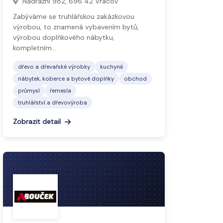
Nádražní 982, 696 42 Vracov
Zabýváme se truhlářskou zakázkovou
výrobou, to znamená vybavením bytů,
výrobou doplňkového nábytku,
kompletním…
dřevo a dřevařské výrobky
kuchyně
nábytek, koberce a bytové doplňky
obchod
průmysl
řemesla
truhlářství a dřevovýroba
Zobrazit detail