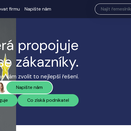
ovat firmu
Napište nám
erá propojuje
se zákazníky.
 vám zvolit to nejlepší řešení.
Napište nám
guje
Co získá podnikatel