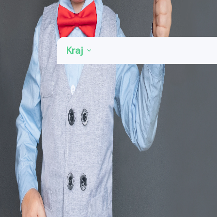
Kategorie: Kuchyně
Kraj
Praha
32
Středočeský kraj
49
Jihočeský kraj
11
Plzeňský kraj
19
Karlovarský kraj
3
Ústecký kraj
16
Liberecký kraj
9
Královéhradecký kraj
24
Pardubický kraj
13