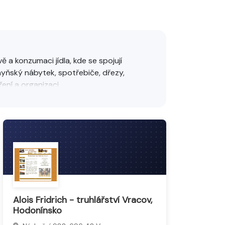
 a konzumaci jídla, kde se spojují
yňský nábytek, spotřebiče, dřezy,
ení a organizaci.
fektivní využití prostoru a estetický
Alois Fridrich - truhlářství Vracov,
Hodonínsko