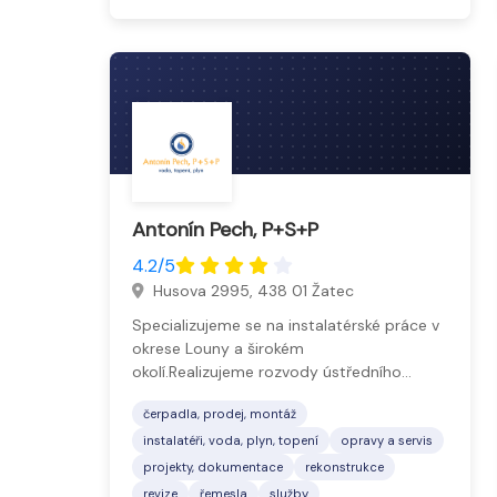
Antonín Pech, P+S+P
4.2/5
Husova 2995, 438 01 Žatec
Specializujeme se na instalatérské práce v
okrese Louny a širokém
okolí.Realizujeme rozvody ústředního…
čerpadla, prodej, montáž
instalatéři, voda, plyn, topení
opravy a servis
projekty, dokumentace
rekonstrukce
revize
řemesla
služby