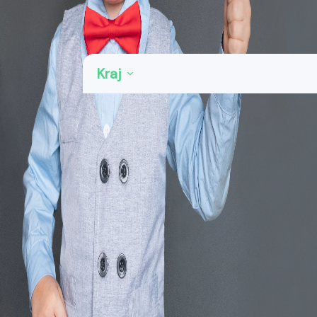
Kategorie: Revize
Kraj
Praha
44
Středočeský kraj
55
Jihočeský kraj
19
Plzeňský kraj
21
Karlovarský kraj
19
Ústecký kraj
24
Liberecký kraj
14
Královéhradecký kraj
29
Pardubický kraj
14