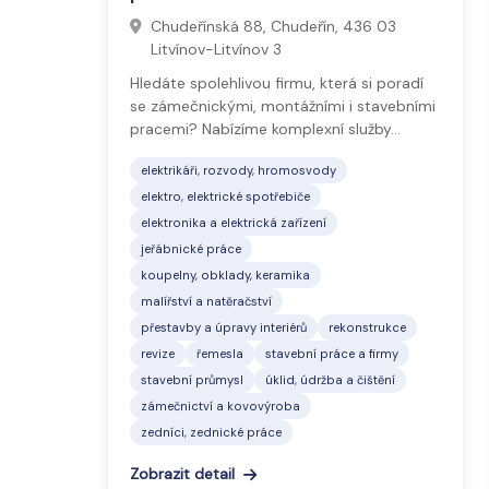
Chudeřínská 88, Chudeřín, 436 03
Litvínov-Litvínov 3
Hledáte spolehlivou firmu, která si poradí
se zámečnickými, montážními i stavebními
pracemi? Nabízíme komplexní služby…
elektrikáři, rozvody, hromosvody
elektro, elektrické spotřebiče
elektronika a elektrická zařízení
jeřábnické práce
koupelny, obklady, keramika
malířství a natěračství
přestavby a úpravy interiérů
rekonstrukce
revize
řemesla
stavební práce a firmy
stavební průmysl
úklid, údržba a čištění
zámečnictví a kovovýroba
zedníci, zednické práce
Zobrazit detail