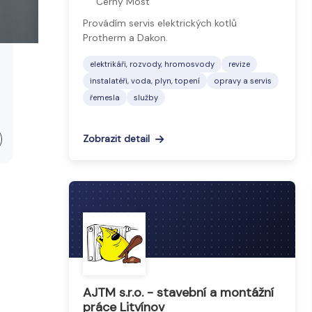
Černý Most
Provádím servis elektrických kotlů
Protherm a Dakon.
elektrikáři, rozvody, hromosvody
revize
instalatéři, voda, plyn, topení
opravy a servis
řemesla
služby
Zobrazit detail
AJTM s.r.o. - stavební a montážní
práce Litvínov