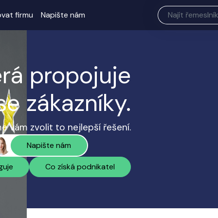
ovat firmu
Napište nám
erá propojuje
se zákazníky.
 vám zvolit to nejlepší řešení.
Napište nám
guje
Co získá podnikatel