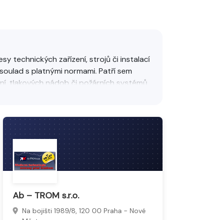
sy technických zařízení, strojů či instalací
 soulad s platnými normami. Patří sem
ení, tlakových nádob či požárních systémů.
olehlivý provoz a splnit legislativní
Ab – TROM s.r.o.
Na bojišti 1989/8, 120 00 Praha - Nové