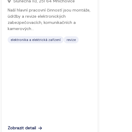
Slunečná 113, 251 64 Mnichovice
Naší hlavní pracovní činností jsou montáže,
údržby a revize elektronických
zabezpečovacích, komunikačních a
kamerových…
elektronika a elektrická zařízení
revize
Zobrazit detail