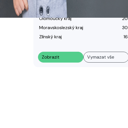
Kraj Vysočina
33
Jihomoravský kraj
32
Olomoucký kraj
20
Moravskoslezský kraj
30
Zlínský kraj
16
Zobrazit
Vymazat vše