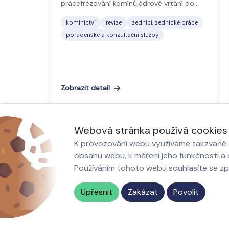
prácefrézování komínůjádrové vrtání do…
kominictví
revize
zedníci, zednické práce
poradenské a konzultační služby
Zobrazit detail
1
2
3
Webová stránka používá cookies
K provozování webu využíváme takzvané c
obsahu webu, k měření jeho funkčnosti a o
Používáním tohoto webu souhlasíte se z
akty
Nastavení cookies
Upřesnit
Zakázat
Povolit
© 2026 Všechna práva vyhrazená
doporucenefirmy.cz