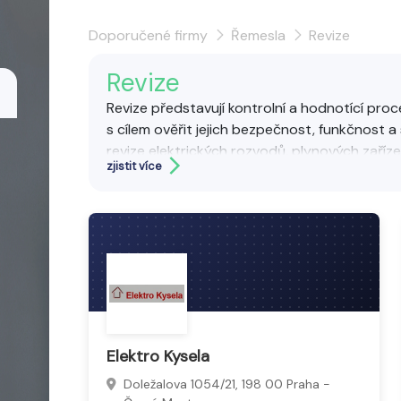
Doporučené firmy
Řemesla
Revize
Revize
Revize představují kontrolní a hodnotící proce
s cílem ověřit jejich bezpečnost, funkčnost a
revize elektrických rozvodů, plynových zaříz
zjistit více
Cílem revizí je předcházet haváriím, zajistit sp
požadavky.
Elektro Kysela
Doležalova 1054/21, 198 00 Praha -