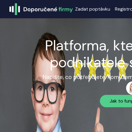
Zadat poptávku
Registr
Platforma, kt
podnikatele 
Napište, co potřebujete. Pomůžeme
Jak to fun