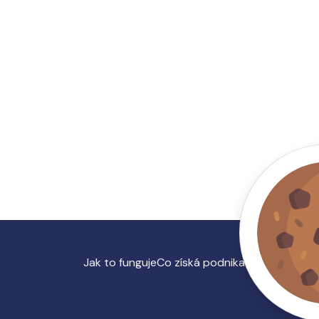
Jak to funguje
Co získá podnikatel
O nás, kont