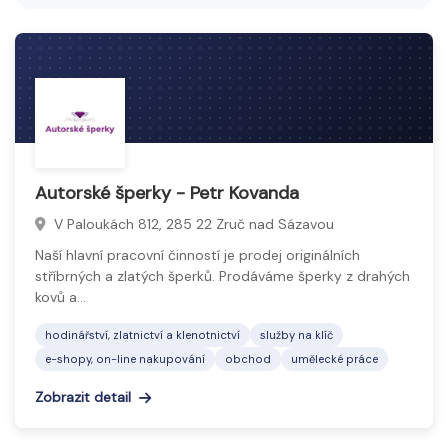
nebo IT. Cílem je usnadnit klientům realizaci bez
starostí a zajistit efektivní, koordinovaný průběh
zakázky.
Autorské šperky - Petr Kovanda
V Paloukách 812, 285 22 Zruč nad Sázavou
Naší hlavní pracovní činností je prodej originálních
stříbrných a zlatých šperků. Prodáváme šperky z drahých
kovů a…
hodinářství, zlatnictví a klenotnictví
služby na klíč
e-shopy, on-line nakupování
obchod
umělecké práce
Zobrazit detail