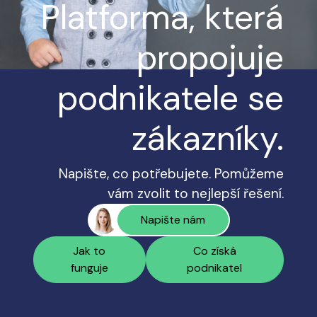
Platforma, která
propojuje
podnikatele se
zákazníky.
Napište, co potřebujete. Pomůžeme
vám zvolit to nejlepší řešení.
Napište nám
Jak to
Co získá
funguje
podnikatel