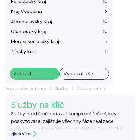
Pardubický kraj
10
Kraj Vysočina
8
Jihomoravský kraj
10
Olomoucký kraj
10
Moravskoslezský kraj
7
Zlínský kraj
11
Zobrazit
Vymazat vše
Doporučené firmy
Služby
Služby na klíč
Služby na klíč
Služby na klíč představují komplexní řešení, kdy
poskytovatel zajišťuje všechny fáze realizace
projektu od plánování přes dodávky až po finální
zjistit více
předání. Často se využívají ve stavebnictví, výrobě