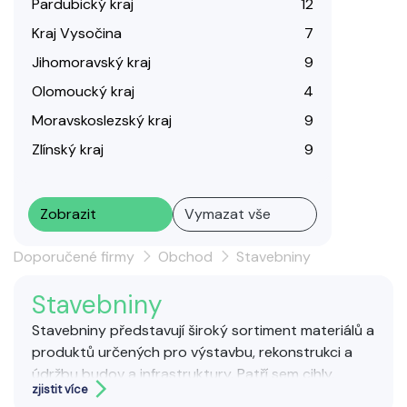
Pardubický kraj
12
Kraj Vysočina
7
Jihomoravský kraj
9
Olomoucký kraj
4
Moravskoslezský kraj
9
Zlínský kraj
9
Zobrazit
Vymazat vše
Doporučené firmy
Obchod
Stavebniny
Stavebniny
Stavebniny představují široký sortiment materiálů a
produktů určených pro výstavbu, rekonstrukci a
údržbu budov a infrastruktury. Patří sem cihly,
zjistit více
beton, dřevo, izolace, stavební chemie, střešní