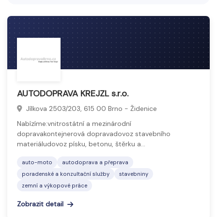
krytiny a další stavební materiály.
Sortiment podporuje kvalitu a bezpečnost
stavebních projektů s důrazem na technické normy
a efektivitu práce.
AUTODOPRAVA KREJZL s.r.o.
Jílkova 2503/203, 615 00 Brno - Židenice
Nabízíme:vnitrostátní a mezinárodní
dopravakontejnerová dopravadovoz stavebního
materiáludovoz písku, betonu, štěrku a…
auto-moto
autodoprava a přeprava
poradenské a konzultační služby
stavebniny
zemní a výkopové práce
Zobrazit detail