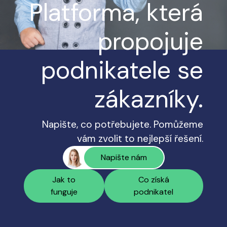
Platforma, která
propojuje
podnikatele se
zákazníky.
Napište, co potřebujete. Pomůžeme
vám zvolit to nejlepší řešení.
Napište nám
Jak to
Co získá
funguje
podnikatel