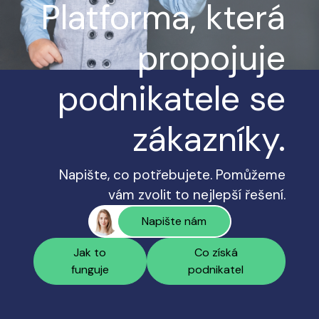
Platforma, která
propojuje
podnikatele se
zákazníky.
Napište, co potřebujete. Pomůžeme
vám zvolit to nejlepší řešení.
Napište nám
Jak to
Co získá
funguje
podnikatel