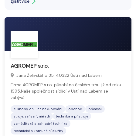
zjistit více
obráběcí stroje, dílenské vybavení, ruční i elektrické
nářadí a specializovaná zařízení.
Sortiment je klíčový pro efektivní a bezpečnou
práci, zajišťuje produktivitu a kvalitu prováděných
činností.
AGROMEP s.r.o.
Jana Želivského 35, 40322 Ústí nad Labem
Firma AGROMEP s.r.o. působí na českém trhu již od roku
1995.Naše společnost sídlící v Ústí nad Labem se
zabývá…
e-shopy, on-line nakupování
obchod
průmysl
stroje, zařízení, nářadí
technika a přístroje
zemědělská a zahradní technika
technické a komunální služby