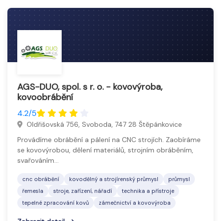
AGS-DUO, spol. s r. o. - kovovýroba,
kovoobrábění
4.2/5
Oldřišovská 756, Svoboda, 747 28 Štěpánkovice
Provádíme obrábění a pálení na CNC strojích. Zaobíráme
se kovovýrobou, dělení materiálů, strojním obráběním,
svařováním…
cnc obrábění
kovodělný a strojírenský průmysl
průmysl
řemesla
stroje, zařízení, nářadí
technika a přístroje
tepelné zpracování kovů
zámečnictví a kovovýroba