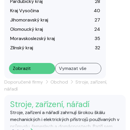
Pardubický kraj
28
Kraj Vysočina
40
Jihomoravský kraj
27
Olomoucký kraj
24
Moravskoslezský kraj
35
Zlínský kraj
32
Zobrazit
Vymazat vše
Doporučené firmy
Obchod
Stroje, zařízení,
nářadí
Stroje, zařízení, nářadí
Stroje, zařízení a nářadí zahrnují širokou škálu
mechanických i elektrických přístrojů používaných v
průmyslu, řemeslech a domácnostech. Patří sem