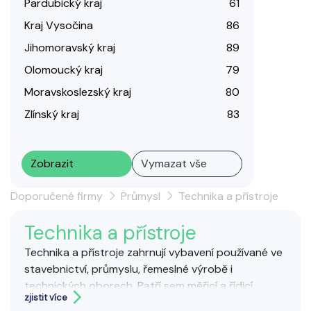
Pardubický kraj
61
Kraj Vysočina
86
Jihomoravský kraj
89
Olomoucký kraj
79
Moravskoslezský kraj
80
Zlínský kraj
83
Zobrazit
Vymazat vše
Doporučené firmy
Průmysl
Technika a přístroje
Technika a přístroje
Technika a přístroje zahrnují vybavení používané ve
stavebnictví, průmyslu, řemeslné výrobě i
technických oborech. Patří sem měřicí a řídicí
zjistit více
systémy, stavební a montážní přístroje,