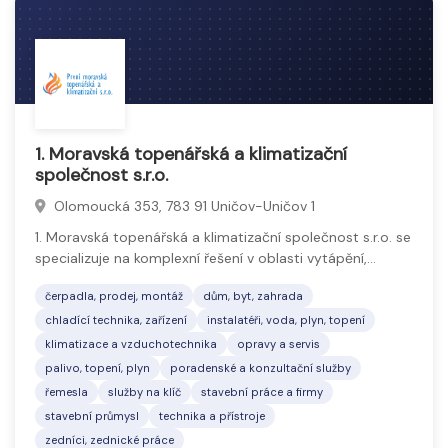
1. Moravská topenářská a klimatizační
společnost s.r.o.
Olomoucká 353, 783 91 Uničov-Uničov 1
1. Moravská topenářská a klimatizační společnost s.r.o. se
specializuje na komplexní řešení v oblasti vytápění,…
čerpadla, prodej, montáž
dům, byt, zahrada
chladící technika, zařízení
instalatéři, voda, plyn, topení
klimatizace a vzduchotechnika
opravy a servis
palivo, topení, plyn
poradenské a konzultační služby
řemesla
služby na klíč
stavební práce a firmy
stavební průmysl
technika a přístroje
zedníci, zednické práce