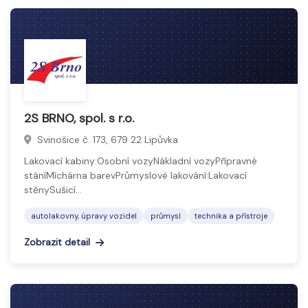
2S BRNO, spol. s r.o.
Svinošice č. 173, 679 22 Lipůvka
Lakovací kabiny:Osobní vozyNákladní vozyPřípravné
stáníMíchárna barevPrůmyslové lakování:Lakovací
stěnySušicí…
autolakovny, úpravy vozidel
průmysl
technika a přístroje
Zobrazit detail