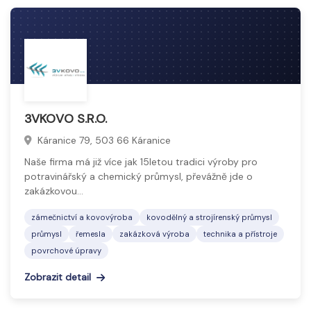
3VKOVO S.R.O.
Káranice 79, 503 66 Káranice
Naše firma má již více jak 15letou tradici výroby pro
potravinářský a chemický průmysl, převážně jde o
zakázkovou…
zámečnictví a kovovýroba
kovodělný a strojírenský průmysl
průmysl
řemesla
zakázková výroba
technika a přístroje
povrchové úpravy
Zobrazit detail