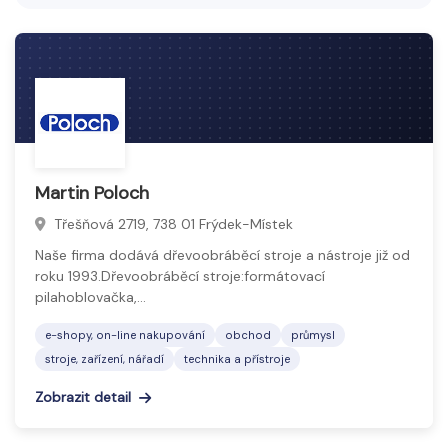
elektrotechnická zařízení i diagnostická technika.
Tyto nástroje zvyšují efektivitu, přesnost a
bezpečnost pracovních procesů napříč různými
odvětvími.
Martin Poloch
Třešňová 2719, 738 01 Frýdek-Místek
Naše firma dodává dřevoobráběcí stroje a nástroje již od
roku 1993.Dřevoobráběcí stroje:formátovací
pilahoblovačka,…
e-shopy, on-line nakupování
obchod
průmysl
stroje, zařízení, nářadí
technika a přístroje
Zobrazit detail