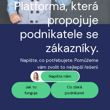
Platforma, která
propojuje
podnikatele se
zákazníky.
Napište, co potřebujete. Pomůžeme
vám zvolit to nejlepší řešení.
Napište nám
Jak to
Co získá
funguje
podnikatel