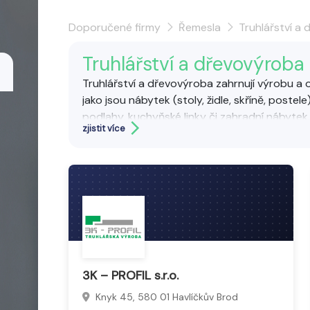
Doporučené firmy
Řemesla
Truhlářství a
Truhlářství a dřevovýroba
Truhlářství a dřevovýroba zahrnují výrobu a 
jako jsou nábytek (stoly, židle, skříně, postel
podlahy, kuchyňské linky či zahradní nábytek.
zjistit více
Truhláři využívají tradiční řemeslné postupy i 
funkční a esteticky hodnotné produkty na m
3K – PROFIL s.r.o.
Knyk 45, 580 01 Havlíčkův Brod