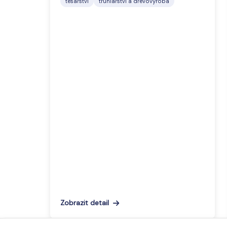
tesařství
truhlářství a dřevovýroba
Zobrazit detail