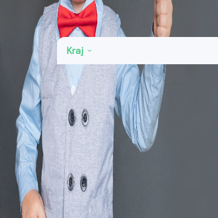
Kategorie: Truhlářství a dřevovýroba
Kraj
Praha
35
Středočeský kraj
62
Jihočeský kraj
19
Plzeňský kraj
29
Karlovarský kraj
6
Ústecký kraj
23
Liberecký kraj
19
Královéhradecký kraj
33
Pardubický kraj
37