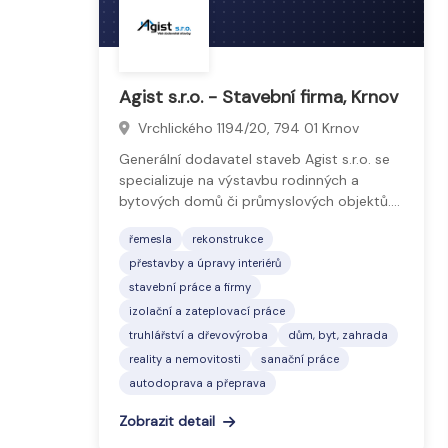
Agist s.r.o. - Stavební firma, Krnov
Vrchlického 1194/20, 794 01 Krnov
Generální dodavatel staveb Agist s.r.o. se
specializuje na výstavbu rodinných a
bytových domů či průmyslových objektů.…
řemesla
rekonstrukce
přestavby a úpravy interiérů
stavební práce a firmy
izolační a zateplovací práce
truhlářství a dřevovýroba
dům, byt, zahrada
reality a nemovitosti
sanační práce
autodoprava a přeprava
Zobrazit detail