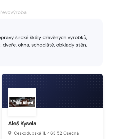
 dřevovýroba
opravy široké škály dřevěných výrobků,
e), dveře, okna, schodiště, obklady stěn,
moderní technologie, aby vytvořili kvalitní,
íru potřebám zákazníků.
Aleš Kysela
Českodubská 11, 463 52 Osečná