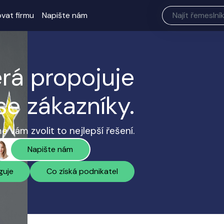
ovat firmu
Napište nám
erá propojuje
se zákazníky.
 vám zvolit to nejlepší řešení.
Napište nám
guje
Co získá podnikatel