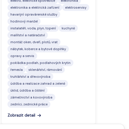
elektro, elektrické spotřebiče
elektronika
elektronika a elektrická zařízení
elektroservisy
havarijní opravárenské služby
hodinový manžel
instalatéři, voda, plyn, topení
kuchyně
malířství a natěračství
montáž oken, dveří, plotů, vrat
nábytek, koberce a bytové doplňky
opravy a servis
pokládka podlah, podlahových krytin
řemesla
sklenářství, rámování
truhlářství a dřevovýroba
údržba a realizace zahrad a zeleně
úklid, údržba a čištění
zámečnictví a kovovýroba
zedníci, zednické práce
Zobrazit detail