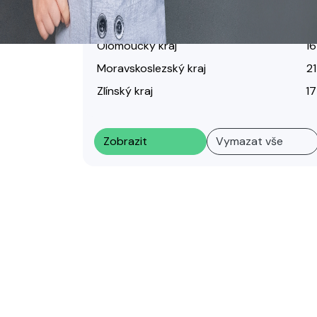
Kraj Vysočina
33
Jihomoravský kraj
25
Olomoucký kraj
16
Moravskoslezský kraj
21
Zlínský kraj
17
Zobrazit
Vymazat vše