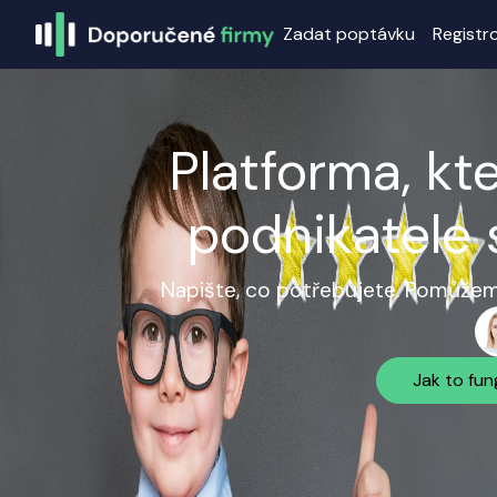
Zadat poptávku
Registr
Platforma, kt
podnikatele 
Napište, co potřebujete. Pomůžeme
Jak to fun