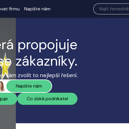
ovat firmu
Napište nám
erá propojuje
se zákazníky.
 vám zvolit to nejlepší řešení.
Napište nám
guje
Co získá podnikatel