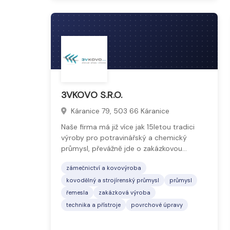
3VKOVO S.R.O.
Káranice 79, 503 66 Káranice
Naše firma má již více jak 15letou tradici
výroby pro potravinářský a chemický
průmysl, převážně jde o zakázkovou…
zámečnictví a kovovýroba
kovodělný a strojírenský průmysl
průmysl
řemesla
zakázková výroba
technika a přístroje
povrchové úpravy