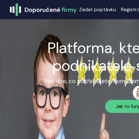
Zadat poptávku
Registr
Platforma, kt
podnikatele 
Napište, co potřebujete. Pomůžeme
Jak to fun