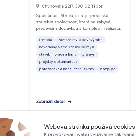
Chýnovská 2217, 390 02 Tábor
Společnost Abrela, s.r.o. je jihočeská
stavební společnost, která se zabývá
především dodávkou a kompletní realizací…
řemesla
zámečnictví a kovovýroba
kovodělný a strojírenský průmysl
stavební práce a firmy
průmysl
projekty, dokumentace
poradenské a konzultační služby
bozp, po
Zobrazit detail
1
2
3
Webová stránka používá cookies
K provozování webu využíváme takzvané c