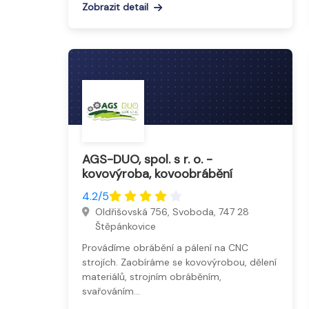
Zobrazit detail
AGS-DUO, spol. s r. o. -
kovovýroba, kovoobrábění
4.2/5
Oldřišovská 756, Svoboda, 747 28
Štěpánkovice
Provádíme obrábění a pálení na CNC
strojích. Zaobíráme se kovovýrobou, dělení
materiálů, strojním obráběním,
svařováním…