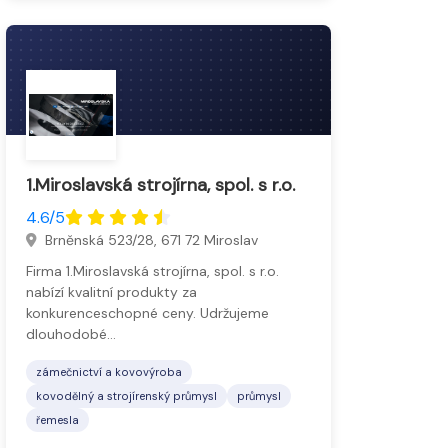
1.Miroslavská strojírna, spol. s r.o.
4.6/5
Brněnská 523/28, 671 72 Miroslav
Firma 1.Miroslavská strojírna, spol. s r.o.
nabízí kvalitní produkty za
konkurenceschopné ceny. Udržujeme
dlouhodobé…
zámečnictví a kovovýroba
kovodělný a strojírenský průmysl
průmysl
řemesla