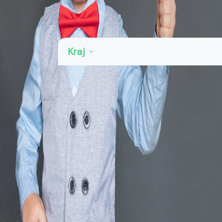
Kategorie: Zámečnictví a kovovýroba
Kraj
Praha
40
Středočeský kraj
54
Jihočeský kraj
23
Plzeňský kraj
28
Karlovarský kraj
10
Ústecký kraj
37
Liberecký kraj
28
Královéhradecký kraj
39
Pardubický kraj
31