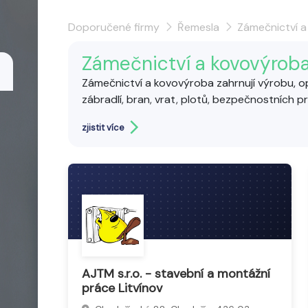
Doporučené firmy
Řemesla
Zámečnictví 
Zámečnictví a kovovýrob
Zámečnictví a kovovýroba zahrnují výrobu, o
zábradlí, bran, vrat, plotů, bezpečnostních p
Zámečníci pracují s materiály jako ocel, hliník 
zjistit více
a tvarování kovů. Dále zajišťují výrobu a opr
systémů. Mezi tyto služby patří strojní záme
zpracování kovu.
AJTM s.r.o. - stavební a montážní
práce Litvínov