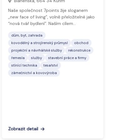
Blanenská, 664 34 Kuřim
Naše společnost 7points žije sloganem
,,new face of living”, volně přeložitelné jako
“nová tvář bydlení”. Naším cílem…
dům, byt, zahrada
kovodělný a strojírenský průmysl
obchod
projekční a návrhářské služby
rekonstrukce
řemesla
služby
stavební práce a firmy
stínící technika
tesařství
zámečnictví a kovovýroba
Zobrazit detail