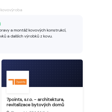
a kovovýroba
a
pravy a montáž kovových konstrukcí,
rvků a dalších výrobků z kovu.
či nerez, využívají techniky řezání, svařování
avu zámků, klíčů a zabezpečovacích
čnictví, stavební kovovýroba i umělecké
7points, s.r.o. - architektura,
revitalizace bytových domů