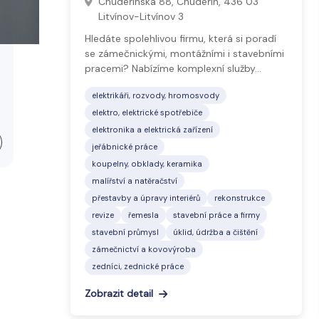
Chudeřínská 88, Chudeřín, 436 03
Litvínov-Litvínov 3
Hledáte spolehlivou firmu, která si poradí
se zámečnickými, montážními i stavebními
pracemi? Nabízíme komplexní služby…
elektrikáři, rozvody, hromosvody
elektro, elektrické spotřebiče
elektronika a elektrická zařízení
jeřábnické práce
koupelny, obklady, keramika
malířství a natěračství
přestavby a úpravy interiérů
rekonstrukce
revize
řemesla
stavební práce a firmy
stavební průmysl
úklid, údržba a čištění
zámečnictví a kovovýroba
zedníci, zednické práce
Zobrazit detail