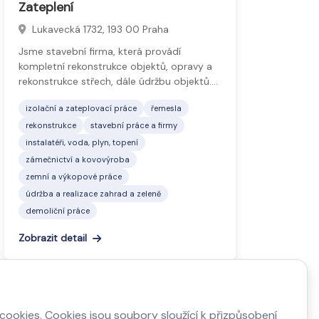
Zateplení
Lukavecká 1732, 193 00 Praha
Jsme stavební firma, která provádí
kompletní rekonstrukce objektů, opravy a
rekonstrukce střech, dále údržbu objektů.…
izolační a zateplovací práce
řemesla
rekonstrukce
stavební práce a firmy
instalatéři, voda, plyn, topení
zámečnictví a kovovýroba
zemní a výkopové práce
údržba a realizace zahrad a zeleně
demoliční práce
Zobrazit detail
4
ookies. Cookies jsou soubory sloužící k přizpůsobení