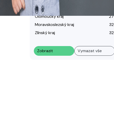
Kraj Vysočina
48
Jihomoravský kraj
32
Olomoucký kraj
27
Moravskoslezský kraj
32
Zlínský kraj
32
Zobrazit
Vymazat vše