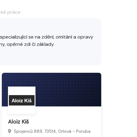
ické práce
pecializující se na zdění, omítání a opravy
ny, opěrné zdi či základy.
adů pro další stavební práce. Pracují s
 se na stavbách i rekonstrukcích budov.
uje preciznost i technologickou znalost.
Aloiz Kiš
Spojenců 889, 73514, Orlová - Poruba