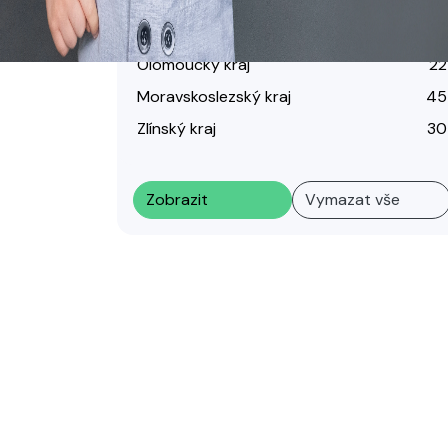
Kraj Vysočina
30
Jihomoravský kraj
44
Olomoucký kraj
22
Moravskoslezský kraj
45
Zlínský kraj
30
Zobrazit
Vymazat vše