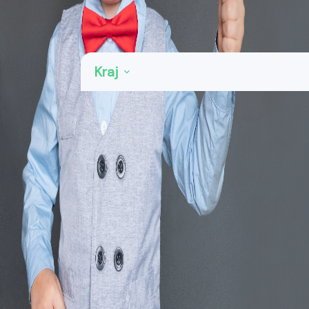
Kategorie: Zedníci, zednické práce
Kraj
Praha
70
Středočeský kraj
83
Jihočeský kraj
36
Plzeňský kraj
24
Karlovarský kraj
12
Ústecký kraj
33
Liberecký kraj
24
Královéhradecký kraj
23
Pardubický kraj
23