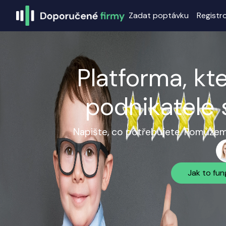
Zadat poptávku
Registr
Platforma, kt
podnikatele 
Napište, co potřebujete. Pomůžeme
Jak to fun