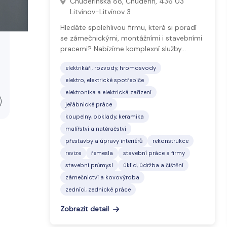
Chudeřínská 88, Chudeřín, 436 03
Litvínov-Litvínov 3
Hledáte spolehlivou firmu, která si poradí
se zámečnickými, montážními i stavebními
pracemi? Nabízíme komplexní služby…
elektrikáři, rozvody, hromosvody
elektro, elektrické spotřebiče
elektronika a elektrická zařízení
jeřábnické práce
koupelny, obklady, keramika
malířství a natěračství
přestavby a úpravy interiérů
rekonstrukce
revize
řemesla
stavební práce a firmy
stavební průmysl
úklid, údržba a čištění
zámečnictví a kovovýroba
zedníci, zednické práce
Zobrazit detail