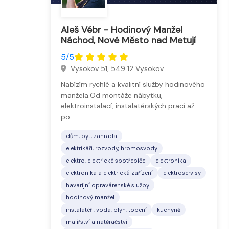
Aleš Vébr - Hodinový Manžel
Náchod, Nové Město nad Metují
5/5
Vysokov 51, 549 12 Vysokov
Nabízím rychlé a kvalitní služby hodinového
manžela.Od montáže nábytku,
elektroinstalací, instalatérských prací až
po…
dům, byt, zahrada
elektrikáři, rozvody, hromosvody
elektro, elektrické spotřebiče
elektronika
elektronika a elektrická zařízení
elektroservisy
havarijní opravárenské služby
hodinový manžel
instalatéři, voda, plyn, topení
kuchyně
malířství a natěračství