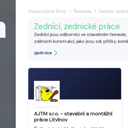
Doporučené firmy
Řemesla
Zedníci, zedn
Zedníci, zednické práce
Zedníci jsou odborníci ve stavebním řemesle, s
zděných konstrukcí, jako jsou zdi, příčky, komí
Provádějí také omítky, štuky a přípravu podkl
zjistit více
materiály jako cihly, tvárnice a malta.
Podílejí
Zednictví patří k nejstarším řemeslům a vyžad
AJTM s.r.o. - stavební a montážní
práce Litvínov