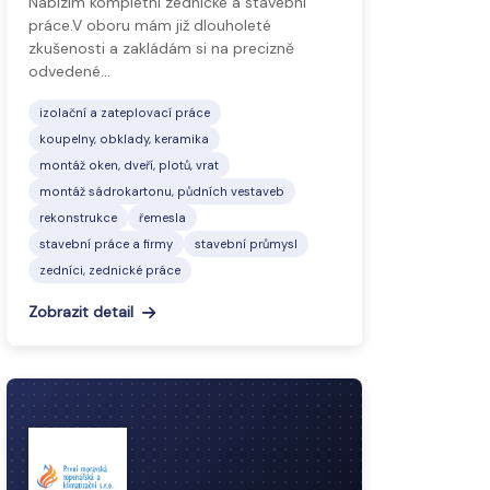
Nabízím kompletní zednické a stavební
práce.V oboru mám již dlouholeté
zkušenosti a zakládám si na precizně
odvedené…
izolační a zateplovací práce
koupelny, obklady, keramika
montáž oken, dveří, plotů, vrat
montáž sádrokartonu, půdních vestaveb
rekonstrukce
řemesla
stavební práce a firmy
stavební průmysl
zedníci, zednické práce
Zobrazit detail