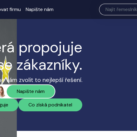
ovat firmu
Napište nám
erá propojuje
se zákazníky.
 vám zvolit to nejlepší řešení.
Napište nám
guje
Co získá podnikatel