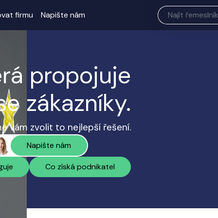
ovat firmu
Napište nám
erá propojuje
se zákazníky.
 vám zvolit to nejlepší řešení.
Napište nám
guje
Co získá podnikatel