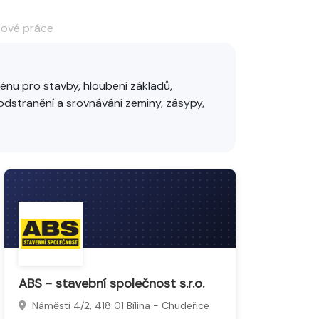
pové práce
énu pro stavby, hloubení základů,
 odstranění a srovnávání zeminy, zásypy,
 mechanizací s důrazem na přesnost a
s ekologickým materiálem.
ABS - stavební společnost s.r.o.
Náměstí 4/2, 418 01 Bílina - Chudeřice