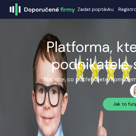
Zadat poptávku
Registr
Platforma, kt
podnikatele 
Napište, co potřebujete. Pomůžeme
Jak to fun