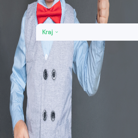
Kategorie: Zemní a výkopové práce
Kraj
Praha
69
Středočeský kraj
102
Jihočeský kraj
26
Plzeňský kraj
36
Karlovarský kraj
15
Ústecký kraj
39
Liberecký kraj
33
Královéhradecký kraj
39
Pardubický kraj
33