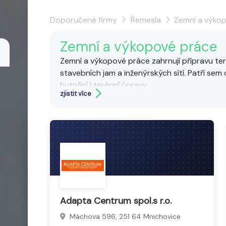
Doporučené firmy
Řemesla
Zemní a výko
Zemní a výkopové práce
Zemní a výkopové práce zahrnují přípravu ter
stavebních jam a inženýrských sítí. Patří sem
hutnění i terénní úpravy.
zjistit více
Zemní a výkopové práce se provádějí strojní
bezpečnost. Nedílnou součástí je nakládání 
Adapta Centrum spol.s r.o.
Máchova 596, 251 64 Mnichovice