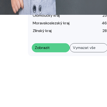
Kraj Vysočina
30
Jihomoravský kraj
40
Olomoucký kraj
23
Moravskoslezský kraj
46
Zlínský kraj
28
Zobrazit
Vymazat vše