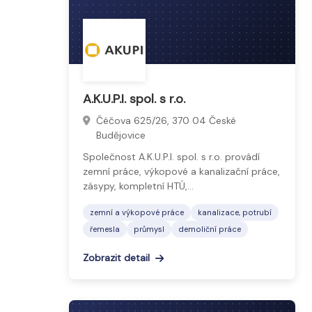
A.K.U.P.I. spol. s r.o.
Čéčova 625/26, 370 04 České
Budějovice
Společnost A.K.U.P.I. spol. s r.o. provádí
zemní práce, výkopové a kanalizační práce,
zásypy, kompletní HTÚ,…
zemní a výkopové práce
kanalizace, potrubí
řemesla
průmysl
demoliční práce
Zobrazit detail