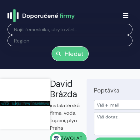
Hledat
David
Poptávka
Brázda
instalatérská
firma, voda,
topení, plyn
Praha
ZAVOLAT