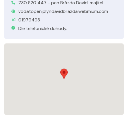
730 820 447 - pan Brázda David, majitel
vodatopeniplyndavidbrazda.webmium.com
01979493
IČ
Dle telefonické dohody.