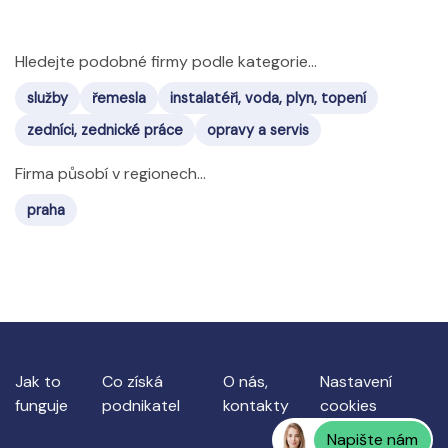
Hledejte podobné firmy podle kategorie...
služby
řemesla
instalatéři, voda, plyn, topení
zedníci, zednické práce
opravy a servis
Firma působí v regionech...
praha
Jak to
Co získá
O nás,
Nastavení
funguje
podnikatel
kontakty
cookies
Napište nám