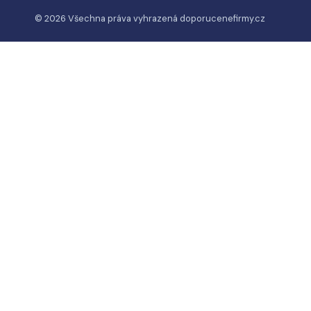
© 2026 Všechna práva vyhrazená
doporucenefirmy.cz