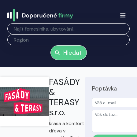
Hledat
FASÁDY
Poptávka
&
TERASY
s.r.o.
krása a komfort
dřeva v