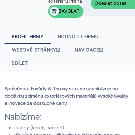
exteriéru Praha
Odeslat dotaz
ZAVOLAT
PROFIL FIRMY
HODNOTIT FIRMU
WEBOVÉ STRÁNKY
NAVIGACE
SDÍLET
Společnost Fasády & Terasy s.r.o. se specializuje na
dodávku zejména exteriérových materiálů vysoké kvality
a inovace za dostupné ceny.
Nabízíme:
fasády (korek, carbon)
dřevěné terasy s unikátním neviditelným spojem