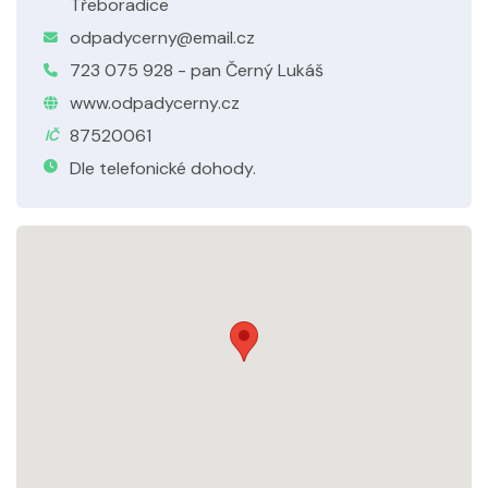
Třeboradice
odpadycerny@email.cz
723 075 928 - pan Černý Lukáš
www.odpadycerny.cz
87520061
IČ
Dle telefonické dohody.