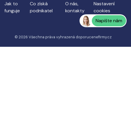
Jak to
Co získá
O nás,
Nastavení
funguje
podnikatel
kontakty
cookies
Napište nám
© 2026 Všechna práva vyhrazená
doporucenefirmy.cz