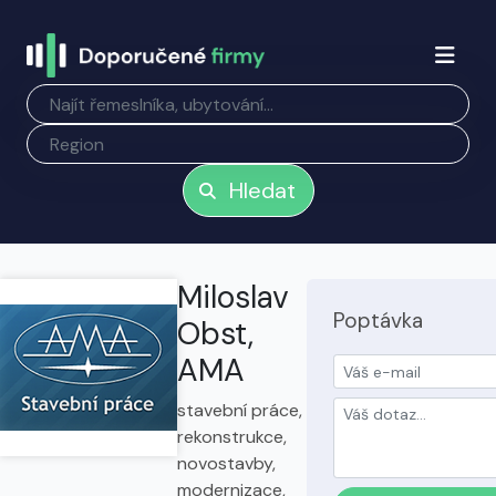
Hledat
Miloslav
Poptávka
Obst,
AMA
stavební práce,
rekonstrukce,
novostavby,
modernizace,