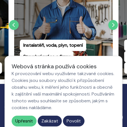
Instalatéři, voda, plyn, topení
Stavební práce a firmy
Webová stránka používá cookies
Truhlářství a dřevovýroba
K provozování webu využíváme takzvané cookies.
Cookies jsou soubory sloužící k přizpůsobení
obsahu webu, k měření jeho funkčnosti a obecně
k zajištění vaší maximální spokojenosti. Používáním
Jak to
tohoto webu souhlasíte se způsobem, jakým s
Co získá
O nás,
Nastavení
funguje
cookies nakládáme.
podnikatel
kontakty
cookies
Napište nám
Upřesnit
Zakázat
Povolit