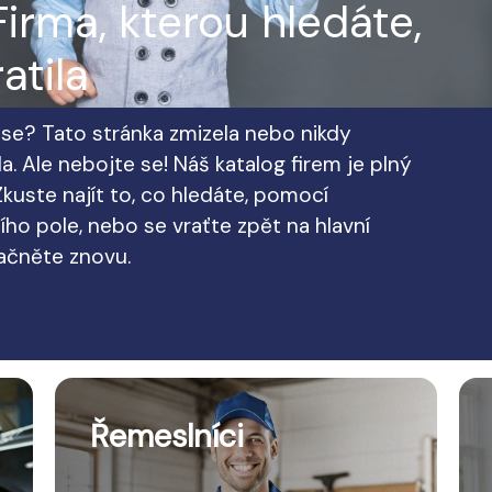
irma, kterou hledáte,
atila
te se? Tato stránka zmizela nebo nikdy
a. Ale nebojte se! Náš katalog firem je plný
kuste najít to, co hledáte, pomocí
ho pole, nebo se vraťte zpět na hlavní
začněte znovu.
Řemeslníci