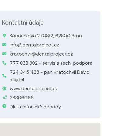
Kontaktní údaje
Kocourkova 2708/2, 62800 Brno
info@dentalproject.cz
kratochvil@dentalproject.cz
777 838 382 - servis a tech. podpora
724 345 433 - pan Kratochvíl David,
majitel
www.dentalproject.cz
28306066
IČ
Dle telefonické dohody.