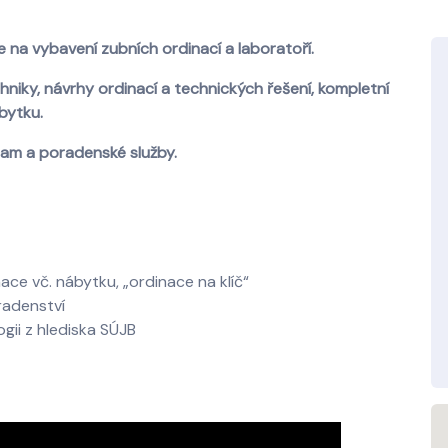
je na vybavení zubních ordinací a laboratoří.
iky, návrhy ordinací a technických řešení, kompletní
bytku.
gram a poradenské služby.
ce vč. nábytku, „ordinace na klíč“
radenství
ogii z hlediska SÚJB