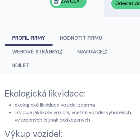
ZAVOLAT
Odeslat d
PROFIL FIRMY
HODNOTIT FIRMU
WEBOVÉ STRÁNKY
NAVIGACE
SDÍLET
Ekologická likvidace:
ekologická likvidace vozidel zdarma
likviduje jakákoliv vozidla, včetně vozidel vyhořelých,
vytopených či jinak poškozených
Výkup vozidel: