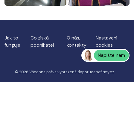
Jak to
Co získá
O nás,
Nastavení
funguje
podnikatel
kontakty
cookies
Napište nám
© 2026 Všechna práva vyhrazená
doporucenefirmy.cz