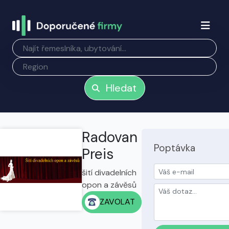
Hledat
Radovan
Poptávka
Preis
šití divadelních
opon a závěsů
ZAVOLAT