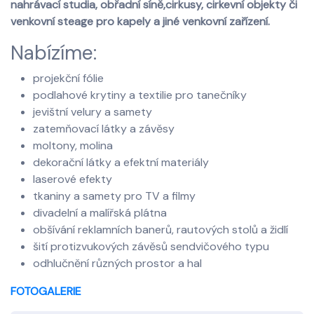
nahrávací studia, obřadní síně,cirkusy, cirkevní objekty či
venkovní steage pro kapely a jiné venkovní zařízení.
Nabízíme:
projekční fólie
podlahové krytiny a textilie pro tanečníky
jevištní velury a samety
zatemňovací látky a závěsy
moltony, molina
dekorační látky a efektní materiály
laserové efekty
tkaniny a samety pro TV a filmy
divadelní a malířská plátna
obšívání reklamních banerů, rautových stolů a židlí
šití protizvukových závěsů sendvičového typu
odhlučnění různých prostor a hal
FOTOGALERIE