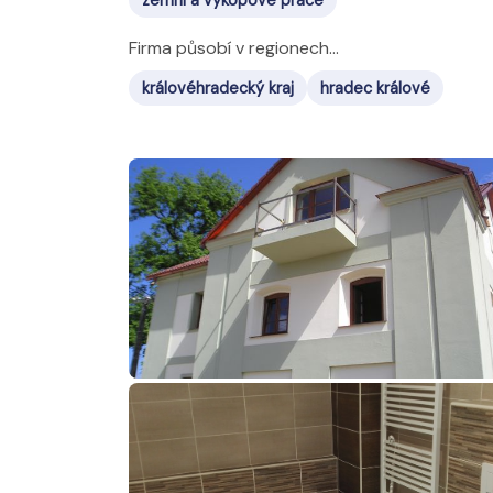
zemní a výkopové práce
Firma působí v regionech...
královéhradecký kraj
hradec králové