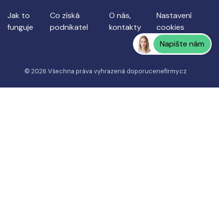
Jak to
Co získá
O nás,
Nastavení
funguje
podnikatel
kontakty
cookies
Napište nám
© 2026 Všechna práva vyhrazená
doporucenefirmy.cz