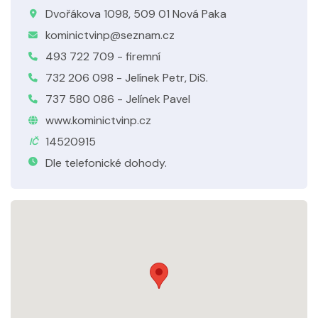
Dvořákova 1098, 509 01 Nová Paka
kominictvinp@seznam.cz
493 722 709 - firemní
732 206 098 - Jelínek Petr, DiS.
737 580 086 - Jelínek Pavel
www.kominictvinp.cz
14520915
IČ
Dle telefonické dohody.