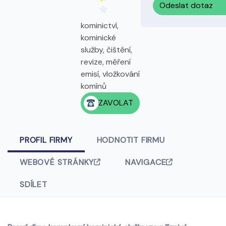
Odeslat dotaz
kominictví,
kominické
služby, čištění,
revize, měření
emisí, vložkování
komínů
ZAVOLAT
PROFIL FIRMY
HODNOTIT FIRMU
WEBOVÉ STRÁNKY
NAVIGACE
SDÍLET