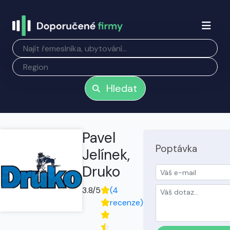
Hledat
Pavel
Poptávka
Jelínek,
Druko
3.8/5
(4
recenze)