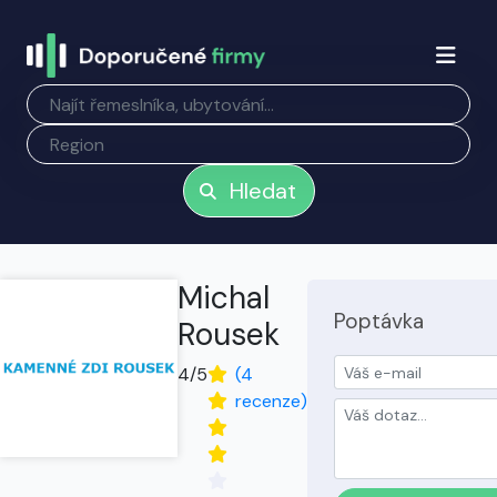
Hledat
Michal
Poptávka
Rousek
4/5
(4
recenze)