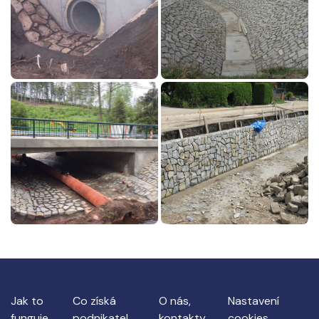
Jak to
Co získá
O nás,
Nastavení
funguje
podnikatel
kontakty
cookies