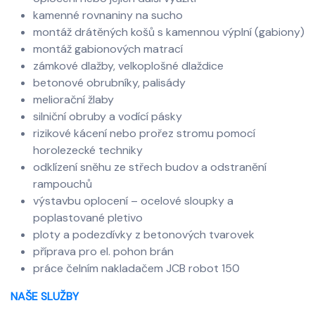
kamenné rovnaniny na sucho
montáž drátěných košů s kamennou výplní (gabiony)
montáž gabionových matrací
zámkové dlažby, velkoplošné dlaždice
betonové obrubníky, palisády
meliorační žlaby
silniční obruby a vodící pásky
rizikové kácení nebo prořez stromu pomocí
horolezecké techniky
odklízení sněhu ze střech budov a odstranění
rampouchů
výstavbu oplocení – ocelové sloupky a
poplastované pletivo
ploty a podezdívky z betonových tvarovek
příprava pro el. pohon brán
práce čelním nakladačem JCB robot 150
NAŠE SLUŽBY