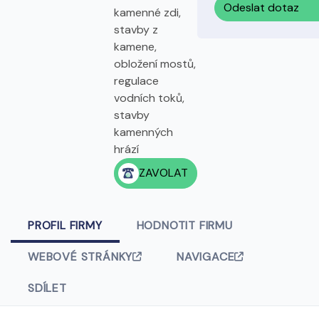
Odeslat dotaz
kamenné zdi,
stavby z
kamene,
obložení mostů,
regulace
vodních toků,
stavby
kamenných
hrází
ZAVOLAT
PROFIL FIRMY
HODNOTIT FIRMU
WEBOVÉ STRÁNKY
NAVIGACE
SDÍLET