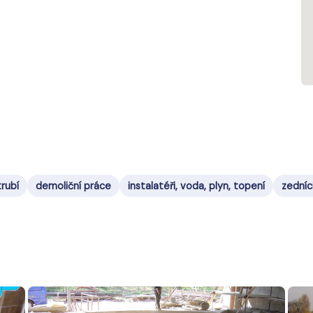
trubí
demoliční práce
instalatéři, voda, plyn, topení
zedníc