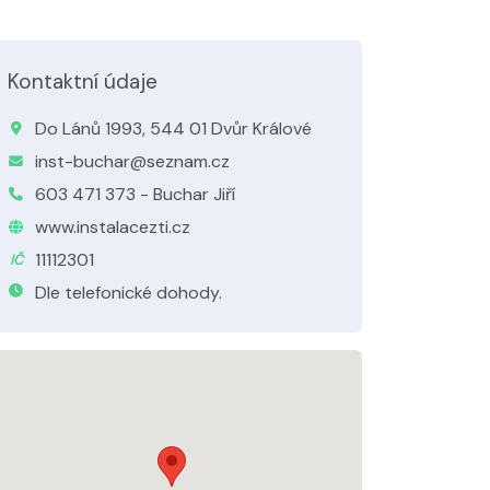
Kontaktní údaje
Do Lánů 1993, 544 01 Dvůr Králové
inst-buchar@seznam.cz
603 471 373 - Buchar Jiří
www.instalacezti.cz
11112301
IČ
Dle telefonické dohody.