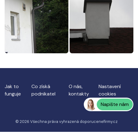
Jak to
Co získá
O nás,
Nastavení
funguje
podnikatel
kontakty
cookies
Napište nám
© 2026 Všechna práva vyhrazená
doporucenefirmy.cz