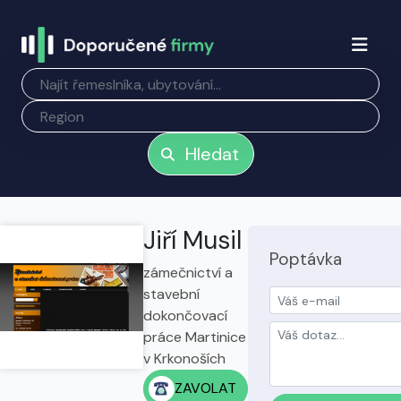
Hledat
Jiří Musil
Poptávka
zámečnictví a
stavební
dokončovací
práce Martinice
v Krkonoších
ZAVOLAT