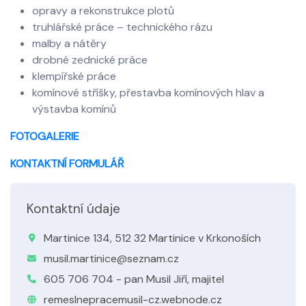
opravy a rekonstrukce plotů
truhlářské práce – technického rázu
malby a nátěry
drobné zednické práce
klempířské práce
komínové stříšky, přestavba komínových hlav a
výstavba komínů
FOTOGALERIE
KONTAKTNÍ FORMULÁŘ
Kontaktní údaje
Martinice 134, 512 32 Martinice v Krkonoších
musil.martinice@seznam.cz
605 706 704 - pan Musil Jiří, majitel
remeslnepracemusil-cz.webnode.cz