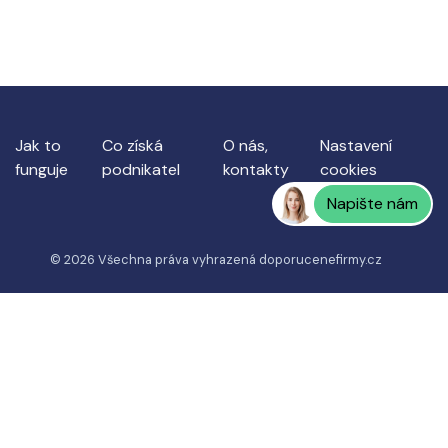
Jak to
Co získá
O nás,
Nastavení
funguje
podnikatel
kontakty
cookies
Napište nám
© 2026 Všechna práva vyhrazená
doporucenefirmy.cz