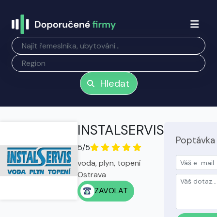
Hledat
INSTALSERVIS
Poptávka
5/5
voda, plyn, topení
Ostrava
ZAVOLAT