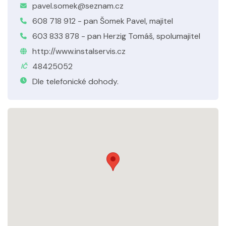
pavel.somek@seznam.cz
608 718 912 - pan Šomek Pavel, majitel
603 833 878 - pan Herzig Tomáš, spolumajitel
http://www.instalservis.cz
48425052
IČ
Dle telefonické dohody.