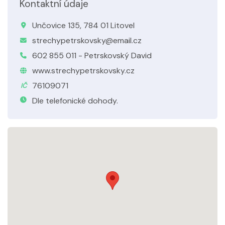
Kontaktní údaje
Unčovice 135, 784 01 Litovel
strechypetrskovsky@email.cz
602 855 011 - Petrskovský David
www.strechypetrskovsky.cz
76109071
IČ
Dle telefonické dohody.