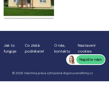
Jak to
Co získá
O nás,
Nastavení
funguje
podnikatel
kontakty
cookies
Napište nám
© 2026 Všechna práva vyhrazená
doporucenefirmy.cz