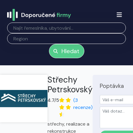
Hledat
Střechy
Poptávka
Petrskovský
4.7/5
(3
recenze)
střechy, realizace a
rekonstrukce