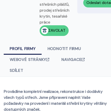
Odeslat dota
střešních plášťů,
prodej střešních
krytin, tesařské
práce
ZAVOLAT
PROFIL FIRMY
HODNOTIT FIRMU
WEBOVÉ STRÁNKY
NAVIGACE
SDÍLET
Provádíme kompletní realizace, rekonstrukce i dodávky
všech typů střech. Jsme připraveni naplnit Vaše
požadavky na provedení i materiál střešní krytiny většiny
dostupných značek.