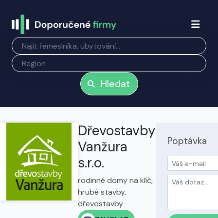
Hledat
Dřevostavby
Poptávka
Vanžura
s.r.o.
rodinné domy na klíč,
hrubé stavby,
dřevostavby