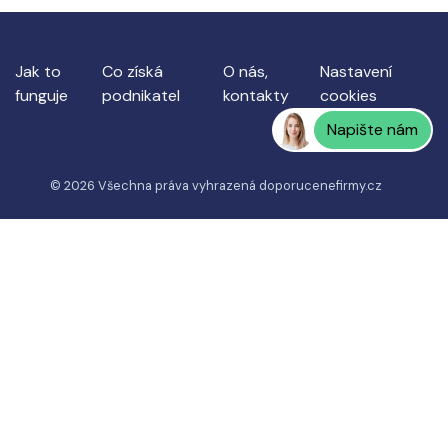
Jak to
Co získá
O nás,
Nastavení
funguje
podnikatel
kontakty
cookies
Napište nám
© 2026 Všechna práva vyhrazená
doporucenefirmy.cz