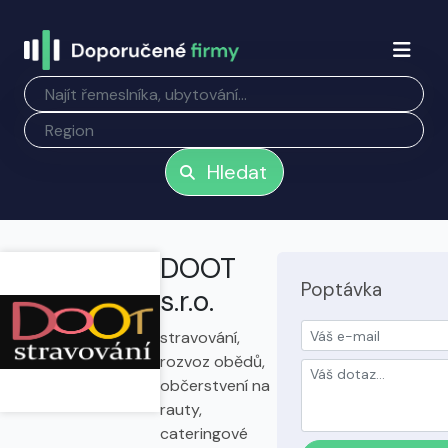
Hledat
DOOT
Poptávka
s.r.o.
stravování,
rozvoz obědů,
občerstvení na
rauty,
cateringové