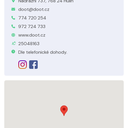
Nádražní 737, 768 24 Hulín
doot@doot.cz
774 720 254
972 724 733
www.doot.cz
25048163
IČ
Dle telefonické dohody.