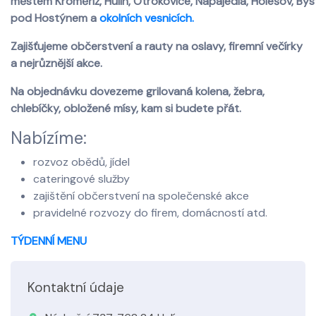
městem Kroměříž, Hulín, Otrokovice, Napajedla, Holešov, Bys
pod Hostýnem a
okolních vesnicích.
Zajišťujeme občerstvení a rauty na oslavy, firemní večírky
a nejrůznější akce.
Na objednávku dovezeme grilovaná kolena, žebra,
chlebíčky, obložené mísy, kam si budete přát.
Nabízíme:
rozvoz obědů, jídel
cateringové služby
zajištění občerstvení na společenské akce
pravidelné rozvozy do firem, domácností atd.
TÝDENNÍ MENU
Kontaktní údaje