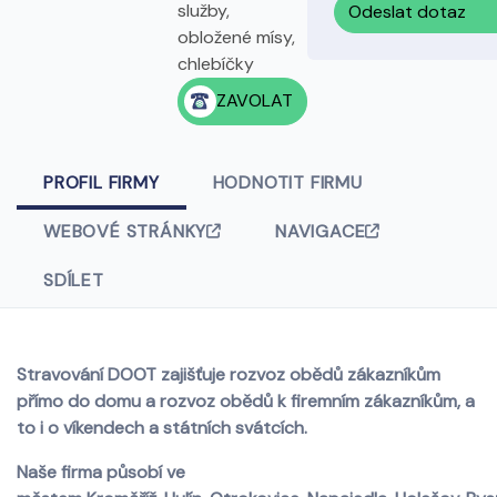
služby,
Odeslat dotaz
obložené mísy,
chlebíčky
ZAVOLAT
PROFIL FIRMY
HODNOTIT FIRMU
WEBOVÉ STRÁNKY
NAVIGACE
SDÍLET
Stravování DOOT zajišťuje rozvoz obědů zákazníkům
přímo do domu a rozvoz obědů k firemním zákazníkům, a
to i o víkendech a státních svátcích.
Naše firma působí ve