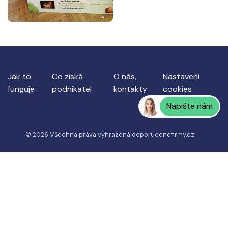
Jak to
Co získá
O nás,
Nastavení
funguje
podnikatel
kontakty
cookies
Napište nám
© 2026 Všechna práva vyhrazená
doporucenefirmy.cz