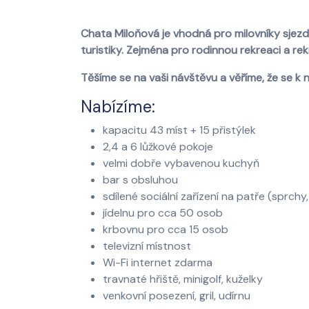
Chata Miloňová je vhodná pro milovníky sjezd
turistiky. Zejména pro rodinnou rekreaci a rekr
Těšíme se na vaši návštěvu a věříme, že se k 
Nabízíme:
kapacitu 43 míst + 15 přistýlek
2,4 a 6 lůžkové pokoje
velmi dobře vybavenou kuchyň
bar s obsluhou
sdílené sociální zařízení na patře (sprch
jídelnu pro cca 50 osob
krbovnu pro cca 15 osob
televizní místnost
Wi-Fi internet zdarma
travnaté hřiště, minigolf, kuželky
venkovní posezení, gril, udírnu