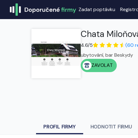
Zadat poptávku
Registr
Chata Miloňov
4.6/5
(60 r
ubytování, bar Beskydy
ZAVOLAT
PROFIL FIRMY
HODNOTIT FIRMU