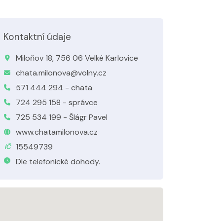
Kontaktní údaje
Miloňov 18, 756 06 Velké Karlovice
chata.milonova@volny.cz
571 444 294 - chata
724 295 158 - správce
725 534 199 - Šlágr Pavel
www.chatamilonova.cz
15549739
IČ
Dle telefonické dohody.