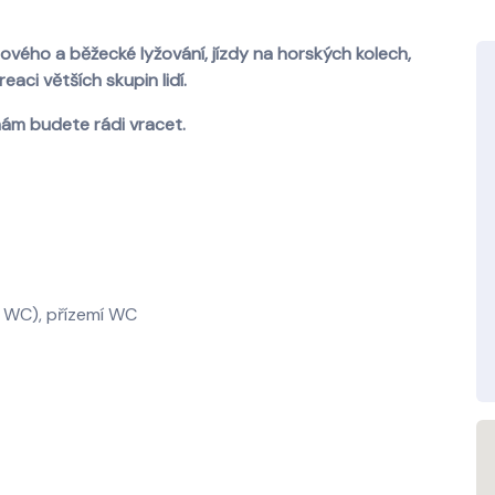
ového a běžecké lyžování, jízdy na horských kolech,
eaci větších skupin lidí.
nám budete rádi vracet.
y, WC), přízemí WC