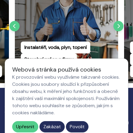
Instalatéři, voda, plyn, topení
Stavební práce a firmy
Webová stránka používá cookies
Truhlářství a dřevovýroba
K provozování webu využíváme takzvané cookies.
Cookies jsou soubory sloužící k přizpůsobení
obsahu webu, k měření jeho funkčnosti a obecně
k zajištění vaší maximální spokojenosti. Používáním
Jak to
tohoto webu souhlasíte se způsobem, jakým s
Co získá
O nás,
Nastavení
funguje
cookies nakládáme.
podnikatel
kontakty
cookies
Napište nám
Upřesnit
Zakázat
Povolit