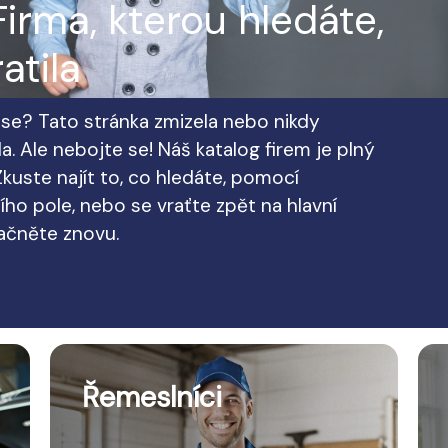
irma, kterou hledáte,
atila
te se? Tato stránka zmizela nebo nikdy
a. Ale nebojte se! Náš katalog firem je plný
kuste najít to, co hledáte, pomocí
ho pole, nebo se vraťte zpět na hlavní
začněte znovu.
Řemeslníci