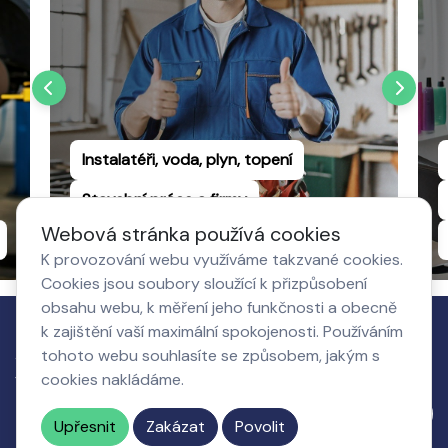
Instalatéři, voda, plyn, topení
Stavební práce a firmy
Webová stránka používá cookies
Truhlářství a dřevovýroba
K provozování webu využíváme takzvané cookies.
Cookies jsou soubory sloužící k přizpůsobení
obsahu webu, k měření jeho funkčnosti a obecně
k zajištění vaší maximální spokojenosti. Používáním
Jak to
tohoto webu souhlasíte se způsobem, jakým s
Co získá
O nás,
Nastavení
funguje
cookies nakládáme.
podnikatel
kontakty
cookies
Napište nám
Upřesnit
Zakázat
Povolit