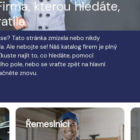
irma, kterou hledáte,
atila
te se? Tato stránka zmizela nebo nikdy
a. Ale nebojte se! Náš katalog firem je plný
kuste najít to, co hledáte, pomocí
ho pole, nebo se vraťte zpět na hlavní
začněte znovu.
Řemeslníci