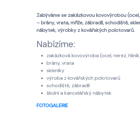
Zabýváme se zakázkovou kovovýrobou (ocel, h
– brány, vrata, mříže, zábradlí, schodiště, skl
nábytek, výrobky z kovářských polotovarů.
Nabízíme:
zakázková kovovýroba (ocel, nerez, hliník
brány, vrata
skleníky
výroba z kovářských polotovarů
schodiště, zábradlí
školní a kancelářský nábytek
FOTOGALERIE