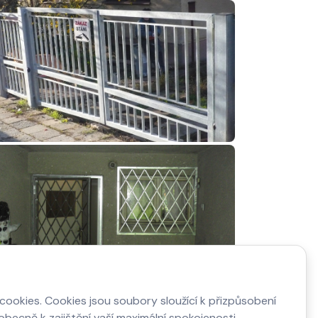
ookies. Cookies jsou soubory sloužící k přizpůsobení
becně k zajištění vaší maximální spokojenosti.