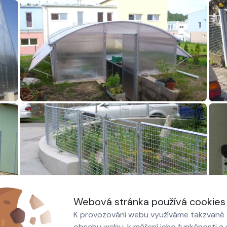
Webová stránka používá cookies
K provozování webu využíváme takzvané c
obsahu webu, k měření jeho funkčnosti a o