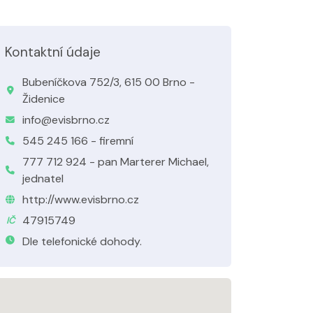
Kontaktní údaje
Bubeníčkova 752/3, 615 00 Brno -
Židenice
info@evisbrno.cz
545 245 166 - firemní
777 712 924 - pan Marterer Michael,
jednatel
http://www.evisbrno.cz
47915749
IČ
Dle telefonické dohody.