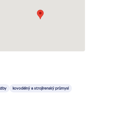
užby
kovodělný a strojírenský průmysl