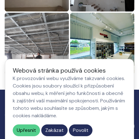
Webová stránka používá cookies
K provozování webu využíváme takzvané cookies.
Cookies jsou soubory sloužící k přizpůsobení
obsahu webu, k měření jeho funkčnosti a obecně
k zajištění vaší maximální spokojenosti. Používáním
Jak to
Co získá
O nás,
Nastavení
tohoto webu souhlasíte se způsobem, jakým s
funguje
podnikatel
kontakty
cookies
cookies nakládáme.
Napište nám
Upřesnit
Zakázat
Povolit