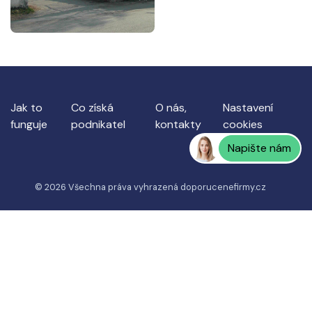
Jak to
Co získá
O nás,
Nastavení
funguje
podnikatel
kontakty
cookies
Napište nám
© 2026 Všechna práva vyhrazená
doporucenefirmy.cz