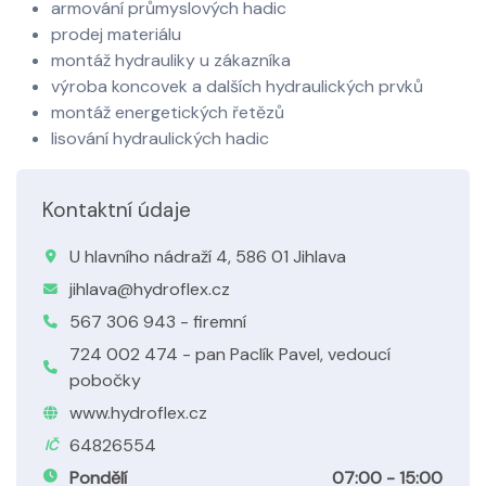
armování průmyslových hadic
prodej materiálu
montáž hydrauliky u zákazníka
výroba koncovek a dalších hydraulických prvků
montáž energetických řetězů
lisování hydraulických hadic
Kontaktní údaje
U hlavního nádraží 4, 586 01 Jihlava
jihlava@hydroflex.cz
567 306 943 - firemní
724 002 474 - pan Paclík Pavel, vedoucí
pobočky
www.hydroflex.cz
64826554
IČ
Pondělí
07:00 - 15:00