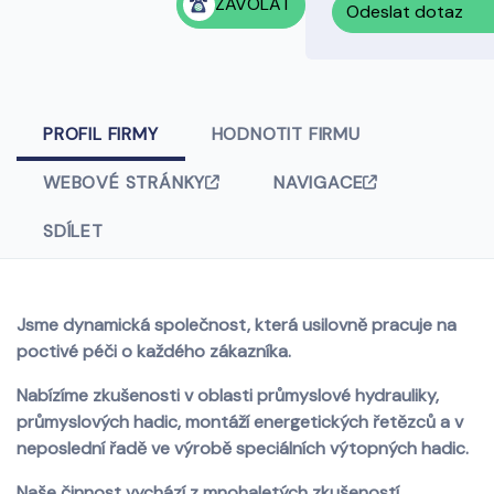
ZAVOLAT
Odeslat dotaz
PROFIL FIRMY
HODNOTIT FIRMU
WEBOVÉ STRÁNKY
NAVIGACE
SDÍLET
Jsme dynamická společnost, která usilovně pracuje na
poctivé péči o každého zákazníka.
Nabízíme zkušenosti v oblasti průmyslové hydrauliky,
průmyslových hadic, montáží energetických řetězců a v
neposlední řadě ve výrobě speciálních výtopných hadic.
Naše činnost vychází z mnohaletých zkušeností