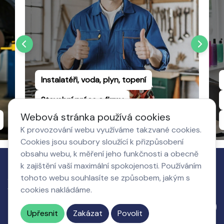
Instalatéři, voda, plyn, topení
Stavební práce a firmy
Webová stránka používá cookies
Truhlářství a dřevovýroba
K provozování webu využíváme takzvané cookies.
Cookies jsou soubory sloužící k přizpůsobení
obsahu webu, k měření jeho funkčnosti a obecně
k zajištění vaší maximální spokojenosti. Používáním
Jak to
tohoto webu souhlasíte se způsobem, jakým s
Co získá
O nás,
Nastavení
funguje
cookies nakládáme.
podnikatel
kontakty
cookies
Napište nám
Upřesnit
Zakázat
Povolit