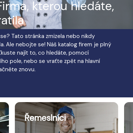
irma, kterou hledáte,
atila
te se? Tato stránka zmizela nebo nikdy
a. Ale nebojte se! Náš katalog firem je plný
kuste najít to, co hledáte, pomocí
ho pole, nebo se vraťte zpět na hlavní
začněte znovu.
Řemeslníci