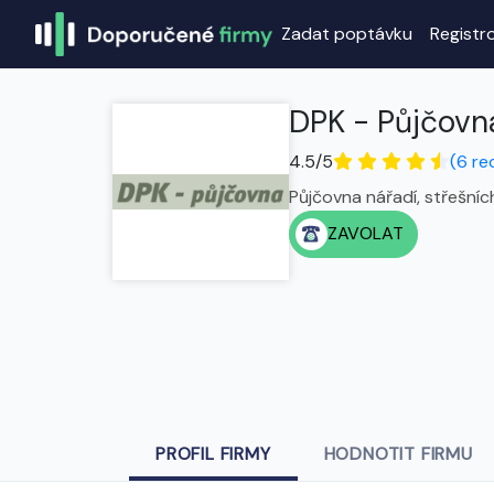
Zadat poptávku
Registr
DPK - Půjčovn
4.5/5
(6 re
Půjčovna nářadí, střešníc
ZAVOLAT
PROFIL FIRMY
HODNOTIT FIRMU