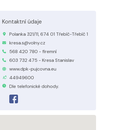
Kontaktní údaje
Polanka 321/11, 674 01 Třebíč-Třebíč 1
kresa.s@volny.cz
568 420 780 - firemní
603 732 475 - Kresa Stanislav
www.dpk-pujcovna.eu
44949600
IČ
Dle telefonické dohody.