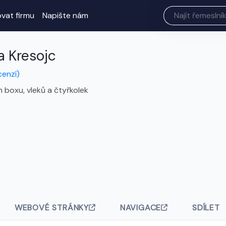
ovat firmu
Napište nám
a Kresojc
cenzí)
h boxu, vleků a čtyřkolek
WEBOVÉ STRÁNKY
NAVIGACE
SDÍLET