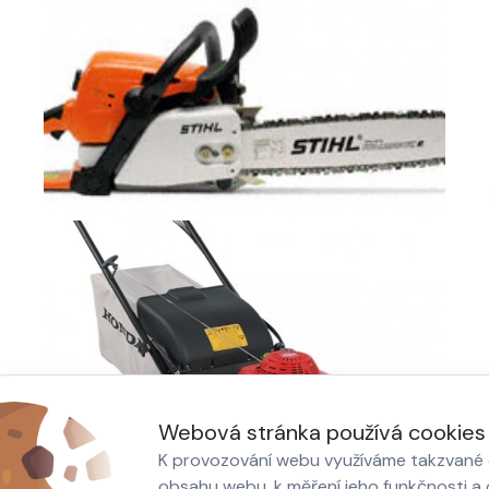
Webová stránka používá cookies
K provozování webu využíváme takzvané c
obsahu webu, k měření jeho funkčnosti a o