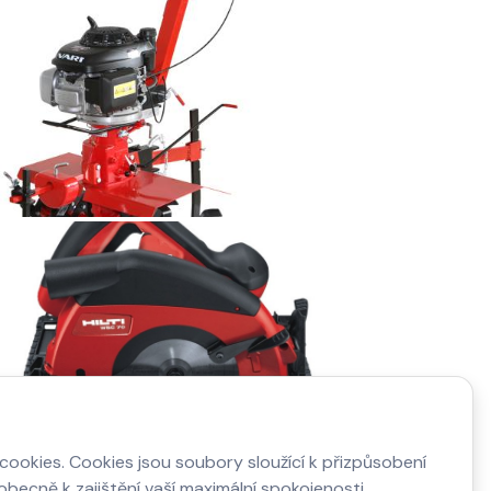
ookies. Cookies jsou soubory sloužící k přizpůsobení
becně k zajištění vaší maximální spokojenosti.