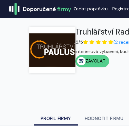
Zadat poptávku
Registr
Truhlářství Ra
5/5
(2 rece
interierové vybavení, kuc
ZAVOLAT
PROFIL FIRMY
HODNOTIT FIRMU