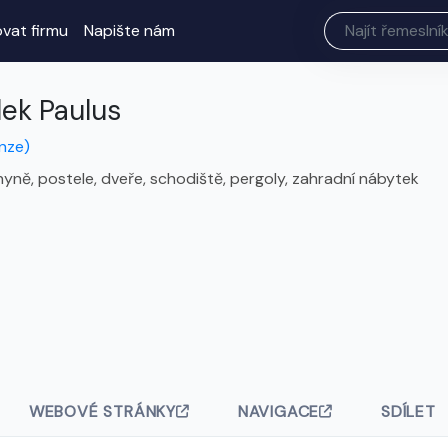
ovat firmu
Napište nám
dek Paulus
nze)
hyně, postele, dveře, schodiště, pergoly, zahradní nábytek
WEBOVÉ STRÁNKY
NAVIGACE
SDÍLET