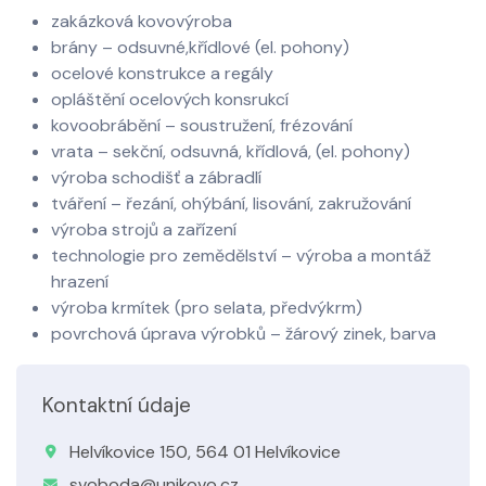
zakázková kovovýroba
brány – odsuvné,křídlové (el. pohony)
ocelové konstrukce a regály
opláštění ocelových konsrukcí
kovoobrábění – soustružení, frézování
vrata – sekční, odsuvná, křídlová, (el. pohony)
výroba schodišť a zábradlí
tváření – řezání, ohýbání, lisování, zakružování
výroba strojů a zařízení
technologie pro zemědělství – výroba a montáž
hrazení
výroba krmítek (pro selata, předvýkrm)
povrchová úprava výrobků – žárový zinek, barva
Kontaktní údaje
Helvíkovice 150, 564 01 Helvíkovice
svoboda@unikovo.cz