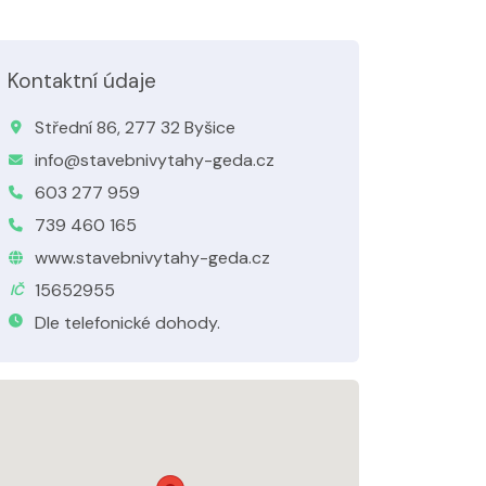
Kontaktní údaje
Střední 86, 277 32 Byšice
info@stavebnivytahy-geda.cz
603 277 959
739 460 165
www.stavebnivytahy-geda.cz
15652955
IČ
Dle telefonické dohody.