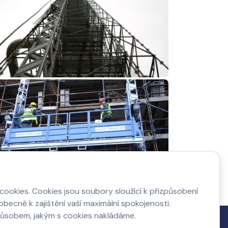
ookies. Cookies jsou soubory sloužící k přizpůsobení
becně k zajištění vaší maximální spokojenosti.
působem, jakým s cookies nakládáme.