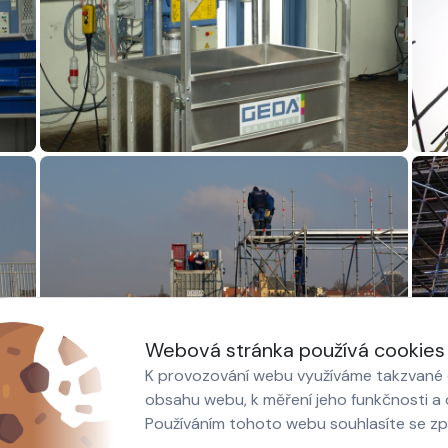
Webová stránka používá cookies
K provozování webu využíváme takzvané c
obsahu webu, k měření jeho funkčnosti a o
Používáním tohoto webu souhlasíte se z