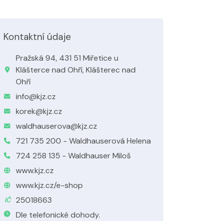
Kontaktní údaje
Pražská 94, 431 51 Miřetice u
Klášterce nad Ohří, Klášterec nad
Ohří
info@kjz.cz
korek@kjz.cz
waldhauserova@kjz.cz
721 735 200 - Waldhauserová Helena
724 258 135 - Waldhauser Miloš
www.kjz.cz
www.kjz.cz/e-shop
25018663
IČ
Dle telefonické dohody.