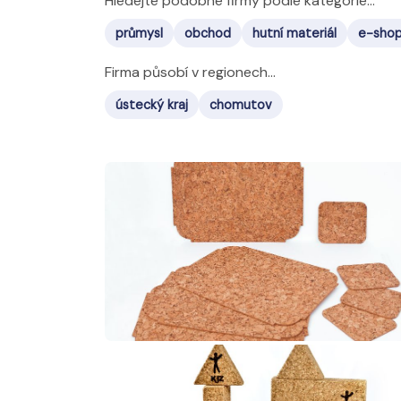
Hledejte podobné firmy podle kategorie...
průmysl
obchod
hutní materiál
e-shop
Firma působí v regionech...
ústecký kraj
chomutov