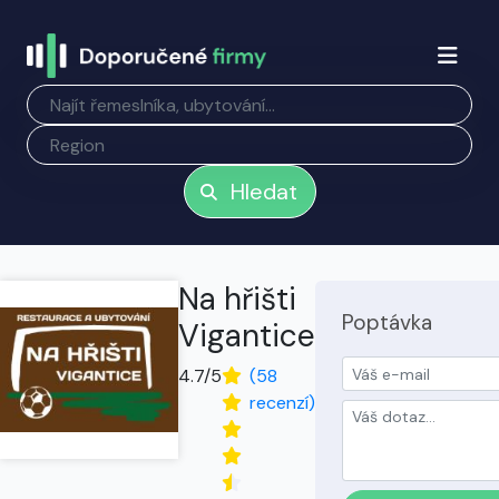
Hledat
Na hřišti
Poptávka
Vigantice
4.7/5
(58
recenzí)